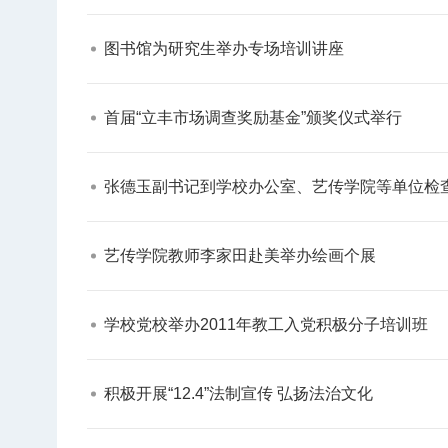
图书馆为研究生举办专场培训讲座​
首届“立丰市场调查奖励基金”颁奖仪式举行​
题
【审核评估】新一轮本科教育教学审核评估工
张德玉副书记到学校办公室、艺传学院等单位检查
艺传学院教师李家田赴美举办绘画个展​
学校党校举办2011年教工入党积极分子培训班​
积极开展“12.4”法制宣传 弘扬法治文化​
北工商光影——2026年北工商的夏