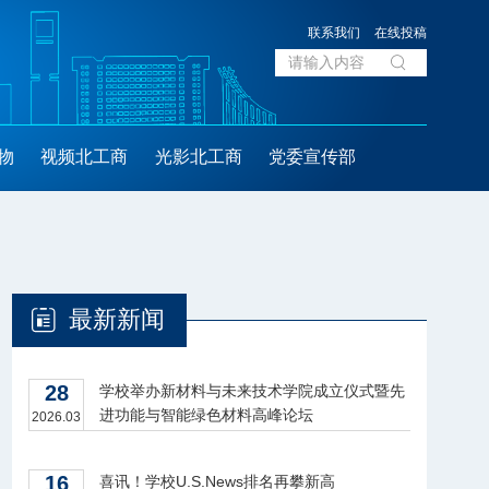
联系我们
在线投稿
物
视频北工商
光影北工商
党委宣传部
最新新闻
28
学校举办新材料与未来技术学院成立仪式暨先
进功能与智能绿色材料高峰论坛
2026.03
16
喜讯！学校U.S.News排名再攀新高