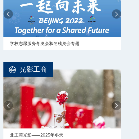
学校志愿服务冬奥会和冬残奥会专题
【审
光影工商
北工商光影——2025年冬天
北工