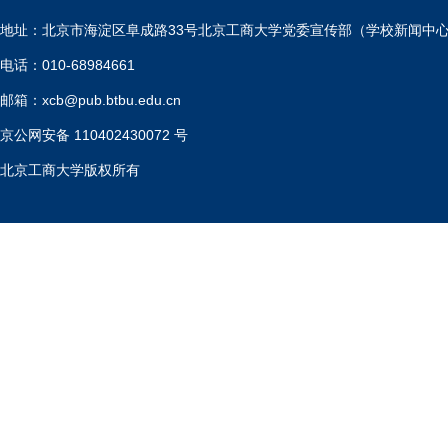
地址：北京市海淀区阜成路33号北京工商大学党委宣传部（学校新闻中
电话：010-68984661
邮箱：xcb@pub.btbu.edu.cn
京公网安备 110402430072 号
北京工商大学版权所有