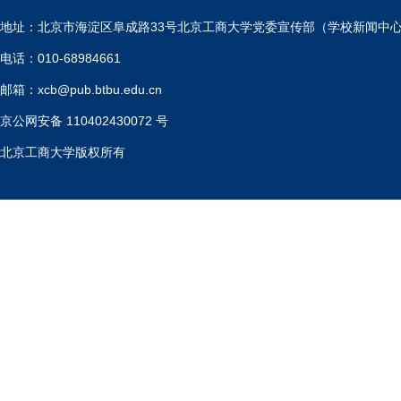
地址：北京市海淀区阜成路33号北京工商大学党委宣传部（学校新闻中
电话：010-68984661
邮箱：xcb@pub.btbu.edu.cn
京公网安备 110402430072 号
北京工商大学版权所有