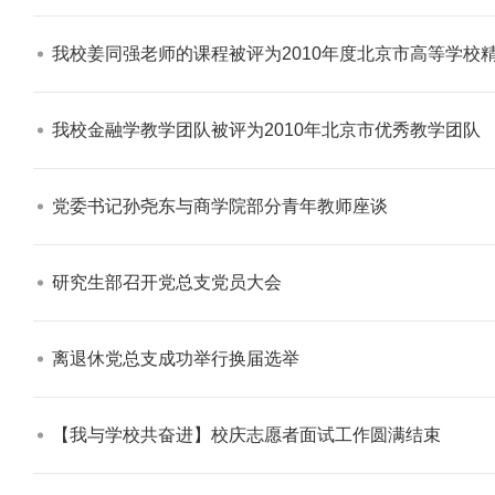
我校姜同强老师的课程被评为2010年度北京市高等学校精
我校金融学教学团队被评为2010年北京市优秀教学团队​
冬残奥会专题
【审核评估】新一轮本科教育教学
党委书记孙尧东与商学院部分青年教师座谈​
研究生部召开党总支党员大会​
离退休党总支成功举行换届选举​
【我与学校共奋进】校庆志愿者面试工作圆满结束​
025年冬天
北工商光影——2026年北