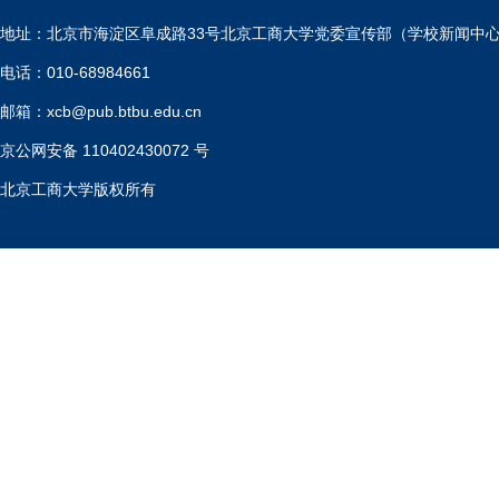
地址：北京市海淀区阜成路33号北京工商大学党委宣传部（学校新闻中
电话：010-68984661
邮箱：xcb@pub.btbu.edu.cn
京公网安备 110402430072 号
北京工商大学版权所有