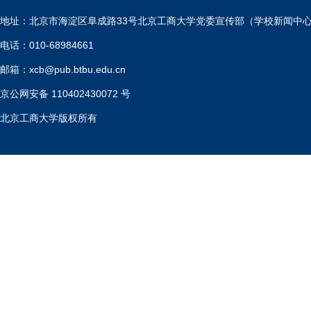
地址：北京市海淀区阜成路33号北京工商大学党委宣传部（学校新闻中
电话：010-68984661
邮箱：xcb@pub.btbu.edu.cn
京公网安备 110402430072 号
北京工商大学版权所有