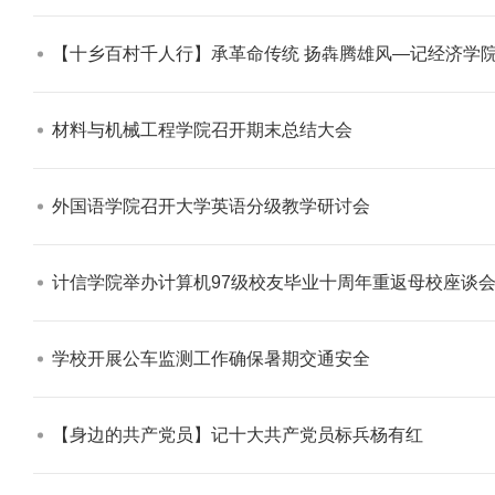
【十乡百村千人行】承革命传统 扬犇腾雄风—记经济学院
材料与机械工程学院召开期末总结大会​
学校志愿服务冬奥会和冬残奥会专题
外国语学院召开大学英语分级教学研讨会​
计信学院举办计算机97级校友毕业十周年重返母校座谈会
学校开展公车监测工作确保暑期交通安全​
【身边的共产党员】记十大共产党员标兵杨有红​
北工商光影——2025年冬天