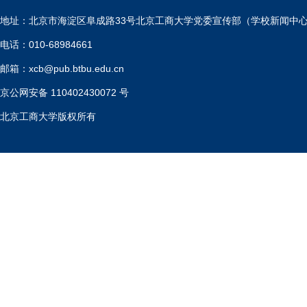
地址：北京市海淀区阜成路33号北京工商大学党委宣传部（学校新闻中
电话：010-68984661
邮箱：xcb@pub.btbu.edu.cn
京公网安备 110402430072 号
北京工商大学版权所有