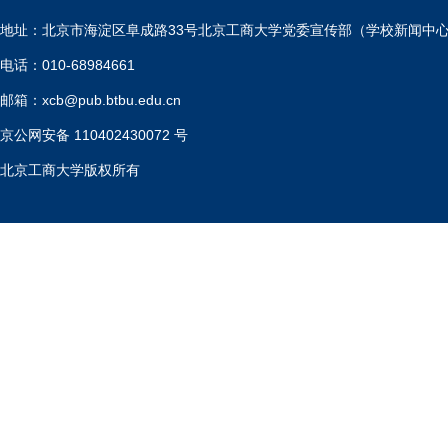
地址：北京市海淀区阜成路33号北京工商大学党委宣传部（学校新闻中
电话：010-68984661
邮箱：xcb@pub.btbu.edu.cn
京公网安备 110402430072 号
北京工商大学版权所有