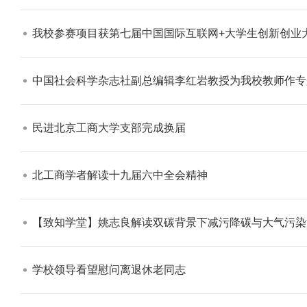
我校参赛项目获第七届中国国际互联网+大学生创新创业大
中国社会科学杂志社副总编辑李红岩教授为我校教师作专
学校志愿服务冬奥会和冬残奥会专题
民进北京工商大学支部完成换届​
北工商学者解读十九届六中全会精神​
【致知学堂】姚志良解读双碳背景下减污降碳与大气污染治理 李松林解读
学校领导看望慰问离退休老同志​
北工商光影——2025年冬天