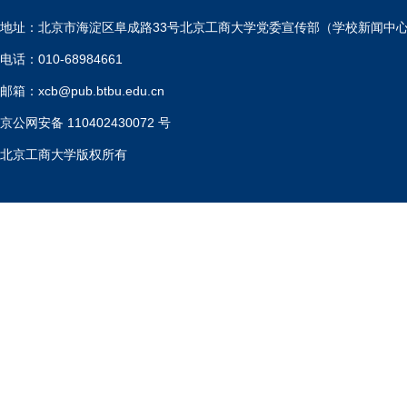
地址：北京市海淀区阜成路33号北京工商大学党委宣传部（学校新闻中
电话：010-68984661
邮箱：xcb@pub.btbu.edu.cn
京公网安备 110402430072 号
北京工商大学版权所有