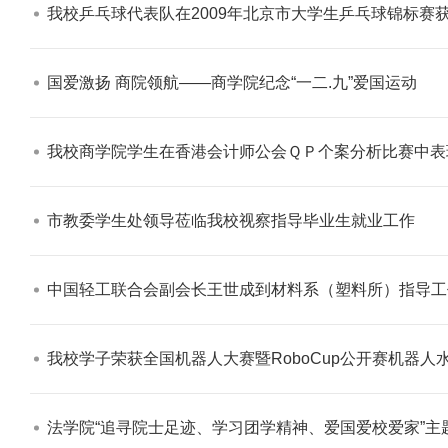
我校乒乓球代表队在2009年北京市大学生乒乓球锦标赛获
国爱激扬 商院领航——商学院纪念“一二.九”爱国运动​
我校商学院学生在香港会计师公会ＱＰ个案分析比赛中表现
市教委学生处领导莅临我校视察指导毕业生就业工作​
中国轻工联合会副会长王世成到材料系（塑料所）指导工作
我校学子荣获全国机器人大赛暨RoboCup公开赛机器人水
法学院“追寻院士足迹、学习团学精神、爱国爱校爱家”主