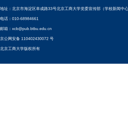
地址：北京市海淀区阜成路33号北京工商大学党委宣传部（学校新闻中
电话：010-68984661
邮箱：xcb@pub.btbu.edu.cn
京公网安备 110402430072 号
北京工商大学版权所有