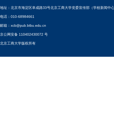
地址：北京市海淀区阜成路33号北京工商大学党委宣传部（学校新闻中
电话：010-68984661
邮箱：xcb@pub.btbu.edu.cn
京公网安备 110402430072 号
北京工商大学版权所有