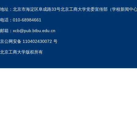
地址：北京市海淀区阜成路33号北京工商大学党委宣传部（学校新闻中
电话：010-68984661
邮箱：xcb@pub.btbu.edu.cn
京公网安备 110402430072 号
北京工商大学版权所有