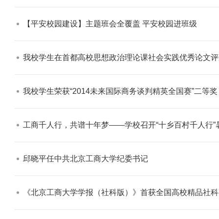
【平安校园建设】主题班会全覆盖 平安校园进班级​
我校学生在首都高校思想政治理论课社会实践优秀论文评
学校志愿服务冬奥会和冬残奥会专题
我校学生荣获“2014未来国际商务谈判精英全国赛”二等奖​
工商千人行，共谱十年梦——学校召开“十乡百村千人行”暑期
邱晓平任中共北京工商大学纪委书记​
《北京工商大学学报（社科版）》首获全国高校精品社科
北工商光影——2025年冬天