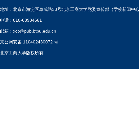
地址：北京市海淀区阜成路33号北京工商大学党委宣传部（学校新闻中
电话：010-68984661
邮箱：xcb@pub.btbu.edu.cn
京公网安备 110402430072 号
北京工商大学版权所有