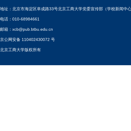
地址：北京市海淀区阜成路33号北京工商大学党委宣传部（学校新闻中
电话：010-68984661
邮箱：xcb@pub.btbu.edu.cn
京公网安备 110402430072 号
北京工商大学版权所有