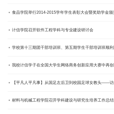
食品学院举行2014-2015学年学生表彰大会暨奖助学金颁
计信学院召开软件工程学科与专业建设研讨会​
残奥会专题
【审核评估】新一轮本科教育教学审
学校第十三期团干部培训班、第五期学生干部培训班顺利
我校计信学子在全国大学生网络商务创新应用大赛中再创
【平凡人平凡事】从国足左后卫到校园足球女教头——访
材料与机械工程学院召开学科建设与研究生培养工作总结暨
5年冬天
北工商光影——2026年北工商