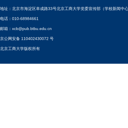
地址：北京市海淀区阜成路33号北京工商大学党委宣传部（学校新闻中
电话：010-68984661
邮箱：xcb@pub.btbu.edu.cn
京公网安备 110402430072 号
北京工商大学版权所有