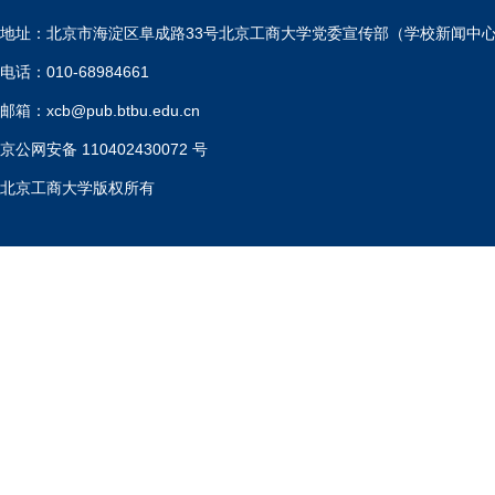
地址：北京市海淀区阜成路33号北京工商大学党委宣传部（学校新闻中
电话：010-68984661
邮箱：xcb@pub.btbu.edu.cn
京公网安备 110402430072 号
北京工商大学版权所有