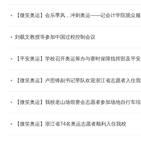
【微笑奥运】会乐季风，冲刺奥运——记会计学院观众服
刘载文教授等参加中国过程控制会议​
和冬残奥会专题
【审核评估】新一轮本科教育教
【平安奥运】学校召开奥运筹办与赛时保障指挥部及平安奥运多维综合
【微笑奥运】卢思锋副书记带队欢迎浙江省志愿者入住我
【微笑奥运】我校老山场馆赛会志愿者参加场地自行车综
【微笑奥运】浙江省74名奥运志愿者顺利入住我校​
—2025年秋天
北工商光影——2026年