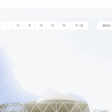
...
71
72
73
74
75
下一页
跳转到