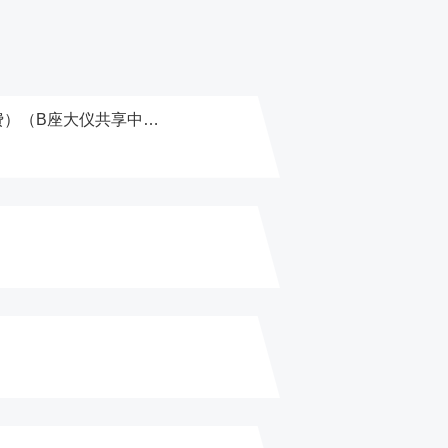
【公开招标】改善办学保障条件--AB栋实验室及配套保障设施设备购置项目（新竣工楼配套及开办费）（B座大仪共享中心设备设施部分）中标公告