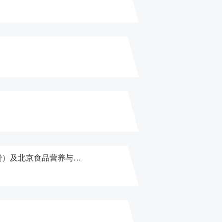
【意向公开】改善办学保障条件--AB栋实验室及配套保障设施设备购置项目（新竣工楼配套及开办费）及北京食品营养与人类健康高精尖创新中心