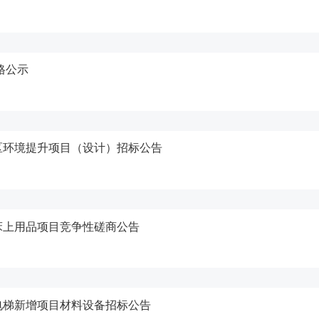
格公示
区环境提升项目（设计）招标公告
床上用品项目竞争性磋商公告
电梯新增项目材料设备招标公告