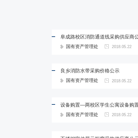
阜成路校区消防通道线采购供应商
国有资产管理处
2018.05.22
良乡消防水带采购价格公示
国有资产管理处
2018.05.22
设备购置—两校区学生公寓设备购
国有资产管理处
2018.05.22