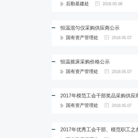
后勤基建处
2018.05.08
恒温混匀仪采购供应商公示
国有资产管理处
2018.05.07
恒温摇床采购价格公示
国有资产管理处
2018.05.07
2017年模范工会干部奖品采购供应
国有资产管理处
2018.05.07
2017年优秀工会干部、模范职工