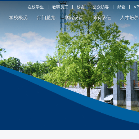
在校学生
|
教职员工
|
校友
|
公众访客
|
邮箱
|
V
学校概况
部门总览
学院设置
师资队伍
人才培养