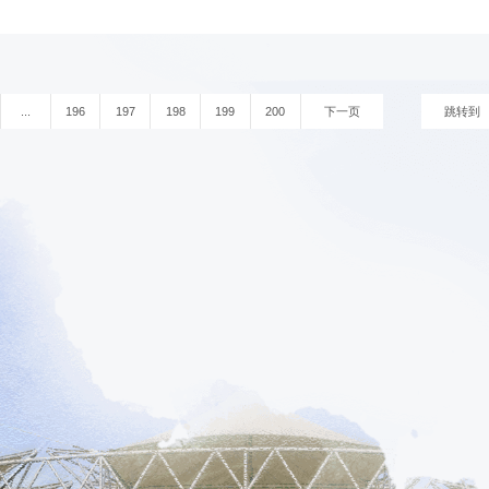
...
196
197
198
199
200
下一页
跳转到