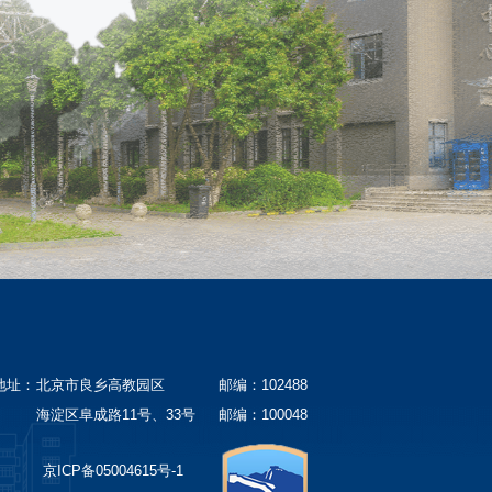
地址：
北京市良乡高教园区
邮编：102488
海淀区阜成路11号、33号
邮编：100048
京ICP备05004615号-1