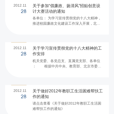
2012.11
关于参加“倡廉政、扬清风”招贴创意设
计大赛活动的通知
28
各单位： 为学习宣传贯彻党的十八大精神，
推进校园廉政文化建设工作深入开展，北京
市教育纪工委举办以“倡廉政、扬清风”为主题
的招贴创意设计大赛活动，请各单位积极组
织师生员工（含离退休人员）参加。具体事
项通知如下： 一、作品主题 宣传党的十八大
2012.11
关于学习宣传贯彻党的十八大精神的工
精神，以弘扬北京精神、宣传廉洁理念、传
作安排
28
播廉政文化、褒扬勤廉风范、鞭挞腐败现象
机关党委、各党总支、直属党支部、各单位
为主要内容，正面宣传为主，弘扬主旋律，
： 根据中共中央、教育部、北京市委和
主题鲜明，创意新颖，制作精美，注重人文
北京市委教育工委的部署，结合学校工作实
关怀和思想引导，注意挖掘优秀历史文化和
际，现将《北京工商大学学习宣传贯彻落实
革命传统文化中蕴含的廉政资源。 二、作品
党的十八大精神的工作安排》印发给你们，
要求 招贴创意作品题材...
请遵照执行。 特此通知。 附件：北京工商大
2012.11
关于做好2012年教职工生活困难帮扶工
学学习宣传贯彻党的十八大精神的工作安排
作的通知
28
请点击查看《关于做好2012年教职工生活困
党委宣传部 ...
难帮扶工作的通知》