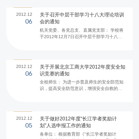
间、职务职称信息、住房信息等。 公示起止
放时间为： 第一场12:30—13:30 ， 第二场
时间为2012年12月6日至12月10日，公示期
1...
2012.12
关于召开中层干部学习十八大理论培训
间对公示的人员及内容有异议请向后勤管理
会的通知
06
处反映。 办公地点：阜成路校区西区东门
机关党委、各党总支、直属党支部： 学校将
小二楼221室 联 系 人：杨程屹、张亚中 联
于2012年12月7日召开中层干部学习十八大
系电话：68984527 附件：2012住房补贴补
理论培训会，现将有关事项通知如下： 一、
报公示名单 ...
参加会议人员 学校全体中层干部、纪委委
员、党风廉政监督员 二、会议时间、地点 时
间：2012年12月7日下午14：00 地点：阜成
2012.12
关于开展北京工商大学2012年度安全知
路校区教三楼351会议室 三、会议要求 1.请
识竞赛的通知
06
通知本单位参会人员准时参加会议。如有特
全校师生： 为进一步普及师生的安全防范知
殊情况不能参加，请提前向党委组织部请
识，提高安全防范意识，增强安全自救的能
假。 2.请参会人员于13:50前签到完毕。
力，推进学校平安校园建设和安全教育宣传
...
实践月活动的开展，学校治安综合治理委员
会决定近期在学生处网站上开展网上安全知
识竞赛活动。 一、时间：12月7—12月15日
2012.12
关于做好2012年度“长江学者奖励计
二、参加对象：全校师生 三、试题内容：防
划”人选申报工作的通知
05
火、防盗、防交通事故及治安、安全自救
各单位： 根据教育部《“长江学者奖励计
等。 四、试题类型：单选题、多选题、判断