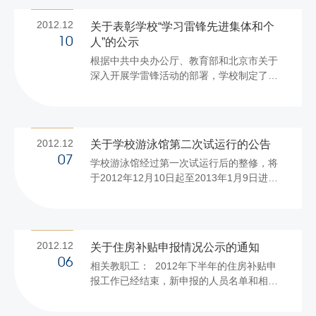
报财务处，具体要求如下： 一、预算编制原
则 （一）全面预算原则。预算编制要体现“强
2012.12
关于表彰学校“学习雷锋先进集体和个
化预算，调整结构，厉行节约”的管理思想，
人”的公示
10
所有收支全部纳入预算。 （二）综合预算原
根据中共中央办公厅、教育部和北京市关于
则。预算安排要统筹考虑各类财政性资金及
深入开展学雷锋活动的部署，学校制定了关
各单位创收资金。 （三）收支平衡原则。预
于深入开展学雷锋活动的实施方案，自2012
算编制要量入为出，既要结合部门的实际需
年3月份起，各单位广泛开展了以传承和弘扬
要，又要考虑财力可能。 （四）统筹兼顾
雷锋精神为主题的活动，通过党员干部带头
原...
学雷锋、立足岗位学雷锋、广泛开展社会志
2012.12
关于学校游泳馆第二次试运行的公告
愿服务活动等努力践行雷锋精神，学校涌现
07
学校游泳馆经过第一次试运行后的整修，将
出一批学习雷锋的先进集体和个人。 经各党
于2012年12月10日起至2013年1月9日进行
总支（直属党支部）申报、推荐，并经学校
第二次试运行，现将有关事项公告如下：
评审、学校党委常委会暨校长办公会讨论，
一、试运行期间，师生员工需要凭入场券和
拟决定授予以下同志和部门为学习雷锋先进
工作证、学生证入馆游泳，教职工入场券由
个人和集体。 学习雷锋先进个人（10人）：
学校工会通过各分工会发放，学生入场券由
教师：王治宇、吕绵、许莉、王晓...
2012.12
关于住房补贴申报情况公示的通知
学校团委、学生会通过各学院团总支组织发
06
相关教职工： 2012年下半年的住房补贴申
放。入场券不得转赠校外人员使用，更不准
报工作已经结束，新申报的人员名单和相关
倒卖出售。 二、试运行开放时间为每周一至
数据已经核实完毕，现予以公示（见附
五的12:30—19:30，每天5场，每场1小时，
件），请相关教职工核准身份证号、入职时
两场之间有30分钟的清场整理时间。具体开