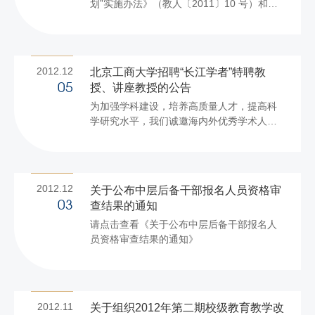
划”实施办法》（教人〔2011〕10 号）和
题（共100题） 五、考试时间：60分钟 六、
《关于做好2012年度“长江学者奖励计划”人
奖励办法： 1、教工组设一二三等奖各三、
选申报工作的通知》（教人司〔2012〕314
六、十名 2、学生组设一二三等奖各...
号）文件精神，结合我校实际情况，现将我
校2012年度“长江学者奖励计划”有关事宜通
2012.12
北京工商大学招聘“长江学者”特聘教
知如下： 一、设岗 （一）岗位设置 “长江学
授、讲座教授的公告
05
者奖励计划”聘任长江学者特聘教授、讲座教
为加强学科建设，培养高质量人才，提高科
授。各单位应结合学校发展战略目标，根据
学研究水平，我们诚邀海内外优秀学术人才
创新平台、重点科研基地、学科规划建设等
加盟北京工商大学，实现学校新的跨越式发
需要，设置长江学者具体岗位，明确岗位重
展。 一、学校介绍 北京工商大学是北京市属
点突破的研究方向或研究任务。 （二）申报
高等学校，是一所经济学、管理学、工学、
名额 各...
理学、文学、法学、史学等学科相互支撑、
2012.12
关于公布中层后备干部报名人员资格审
协调发展的多科性大学，已有60余年办学历
查结果的通知
03
史。学校现设10个学院、1个教学部；拥有2
请点击查看《关于公布中层后备干部报名人
个国家级检测中心、1个国家级实验教学示范
员资格审查结果的通知》
中心、2个北京市重点实验室、1个北京高等
学校工程研究中心、2个北京市研究基地、3
个北京市高校实验教学示范中心；学校现有
博士学位授权点1个（...
2012.11
关于组织2012年第二期校级教育教学改