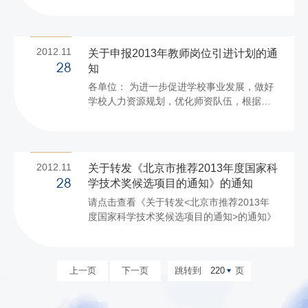
2012.11
关于申报2013年教师岗位引进计划的通
知
28
各单位： 为进一步促进学校事业发展，做好
学校人力资源规划，优化师资队伍，根据北
京市人力资源和社会保障局、北京市教委及
教育部留学服务中心相关通知的要求，现进
行2013年度教师岗位引进计划的申报。 各学
院（部）要认真组织召开由领导班子成员、
2012.11
关于转发《北京市推荐2013年度国家科
系主任、学科带头人、教授代表等参加的会
学技术奖候选项目的通知》的通知
28
议，结合本单位“十二五”发展规划认真研究学
请点击查看《关于转发<北京市推荐2013年
院师资队伍建设的现状和结构，分析存在的
度国家科学技术奖候选项目的通知>的通知》
问题，明确各学科、专业急需引进教师的类
别和数量，实事求是地申报。 各学院（部）
教师岗位引进计划申报表于12月7日前交到人
事处（书面申报表需负...
上一页
下一页
跳转到
220
页