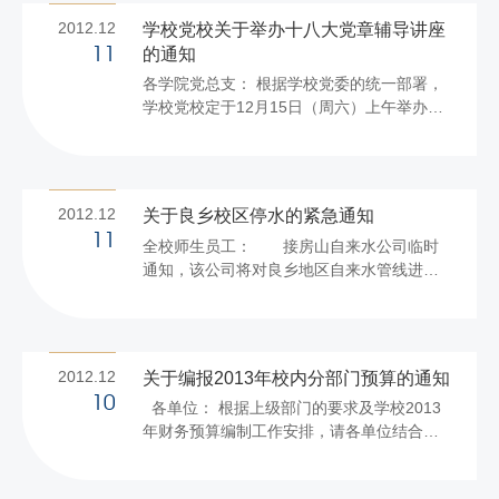
求，紧紧围绕“学习贯彻十八大精神，提升党
2012.12
学校党校关于举办十八大党章辅导讲座
建科学化水平”主题，学校党委决定开展2012
的通知
11
年度“最佳党日活动”评选工作，现将具体事项
各学院党总支： 根据学校党委的统一部署，
通知如下： 一、申报条件和要求 1.学校在基
学校党校定于12月15日（周六）上午举办十
层党组织和党员中深化创先争优活动开展基
八大党章辅导讲座。现将有关事宜通知如
层组织建设年工作以来，各基层党组织围绕
下： 一、参加培训人员 良乡学生党员及部分
庆祝建党91周年、基层组织建设、建立创先
学生入党积极分子。 二、培训时间 2012年
争优长...
12月15日（周六）上午9:30-11:30，请提前
2012.12
关于良乡校区停水的紧急通知
10分钟到场。 三、培训地点 良乡A报告厅。
11
全校师生员工： 接房山自来水公司临时
请按指定位置就座。 四、培训要求 1、请学
通知，该公司将对良乡地区自来水管线进行
院党总支指定一名老师负责，认真组织，务
抢修，时间为2012年12月11日13：00至
必通知本人按时参加培训，并明确带队人
17:00时。在此期间学校良乡校区将停水。由
员。请于12月13日前，将《参加培训人数统
此给广大师生员工带来不便，敬请谅解。
计表》（附表1）电子邮件...
后勤管理处
2012.12
关于编报2013年校内分部门预算的通知
2012年12月11日
10
各单位： 根据上级部门的要求及学校2013
（拟稿：韩 ...
年财务预算编制工作安排，请各单位结合明
年工作计划，认真编报2013年本单位部门预
算，于2013年1月10日前将经费预算申报表