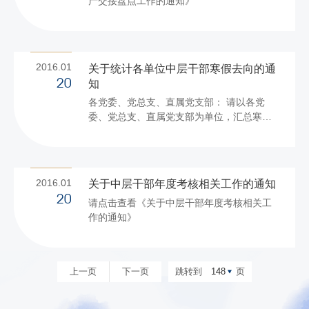
产交接盘点工作的通知》
2016.01
关于统计各单位中层干部寒假去向的通
知
20
各党委、党总支、直属党支部： 请以各党
委、党总支、直属党支部为单位，汇总寒假
期间中层干部去向，于1月25日中午11点前
报党委组织部。 请假离京的中层干部需同时
填写《中层干部外出请假报告单》，经校领
导（学院中层正职干部为联系校领导、其他
2016.01
关于中层干部年度考核相关工作的通知
中层干部为分管校领导）同意后报组织部。
20
请点击查看《关于中层干部年度考核相关工
寒假期间，请保持手机通畅，同一单位的中
作的通知》
层干部不得同时离京。 联系电话：
68984922 电子邮箱：
zzb@pub.btbu.edu.cn 附件：北京工
商大学2016年寒假期间中层干部去向统计表
上一页
下一页
跳转到
148
页
...