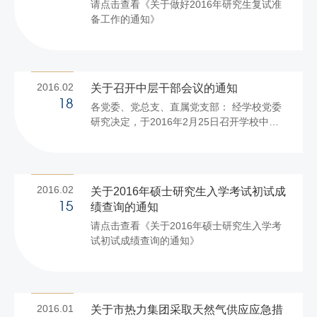
请点击查看《关于做好2016年研究生复试准
请关好门窗，办公室和宿舍内不要存留现金
备工作的通知》
或贵重物品；宿舍里晚上睡觉时必须锁门；
各办公室、各财务室、饮食管理科的现金续
卡处等重点部位，贵重物品、钱财要妥善保
管；不在自驾车内存放贵重物品，防止车辆
发...
2016.02
关于召开中层干部会议的通知
18
各党委、党总支、直属党支部： 经学校党委
研究决定，于2016年2月25日召开学校中层
干部会议。现将有关事项通知如下： 一、参
加会议人员 学校全体中层干部 二、会议时
间、地点 时间：2016年2月25日下午15:00
地点：阜成路校区教三楼351会议室 三、会
2016.02
关于2016年硕士研究生入学考试初试成
议要求 1. 请各党委、党总支、直属党支部负
绩查询的通知
15
责通知本单位中层干部参加会议。 2. 请参会
请点击查看《关于2016年硕士研究生入学考
人员准时参加会议，于14:50前签到完毕。
试初试成绩查询的通知》
...
2016.01
关于市热力集团采取天然气供应应急措