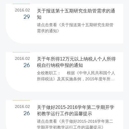
禁不止，阳奉阴违、拉帮结派等问题；
（二）...
2016.02
关于报送第十五期研究生助管需求的通
知
29
请点击查看《关于报送第十五期研究生助管
需求的通知》
2016.02
关于年所得12万元以上纳税人个人所得
税自行纳税申报的通知
26
全校教职工： 根据《中华人民共和国个人
所得税法》及其实施条例，2015年度年所得
12万元（含）以上的纳税义务人请于2016年
3月31日之前自行办理纳税申报工作。 年
所得12万元以上纳税义务人是指在一个纳税
年度内取得的工资薪金所得、个体工商户的
2016.02
关于做好2015-2016学年第二学期开学
生产经营所得、劳务报酬所得、稿酬所得、
初教学运行工作的温馨提示
26
特许权使用费所得、利息股息红利所得、财
请点击查看《关于做好2015-2016学年第二
产租赁所得、财产转让所得、偶然所得和其
学期开学初教学运行工作的温馨提示》
它所得数额达到12万元以上的纳税个人。符