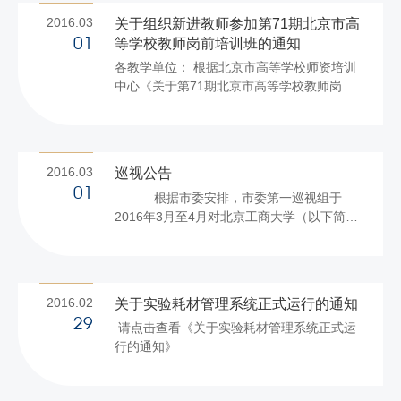
2016.03
关于组织新进教师参加第71期北京市高
等学校教师岗前培训班的通知
01
各教学单位： 根据北京市高等学校师资培训
中心《关于第71期北京市高等学校教师岗前
培训班报名的通知》（高师培 [2015]014
号）要求，现就我校教师参加高师中心于
2016年3月至2016年7月举办的第71期北京
市高等学校教师岗前培训有关事项通知如
2016.03
巡视公告
下： 一、培训对象 2015、2016年我校新接
01
根据市委安排，市委第一巡视组于
收或调入的教师。 二、培训内容、安排与免
2016年3月至4月对北京工商大学（以下简称
修办理方法 见附件。 三、报名程序 2016年3
学校）开展专项巡视。现将有关事项公告如
月3日上午10:00至3月17日下午18:00，登录
下： 一、巡视对象 北京工商大学党组织领导
北京市高等学校师资培训中心网
班子及其成员。 二、巡视内容 巡视组对北京
（http://gaoshi.cnu....
工商大学党组织领导班子及其成员执行《中
2016.02
关于实验耗材管理系统正式运行的通知
国共产党章程》和其他党内法规，遵守党的
29
请点击查看《关于实验耗材管理系统正式运
纪律，落实党风廉政建设主体责任和监督责
行的通知》
任等情况进行监督，重点检查以下几个方
面： （一）有无违反政治纪律和政治规矩，
存在违背党的路线方针政策，有令不行、有