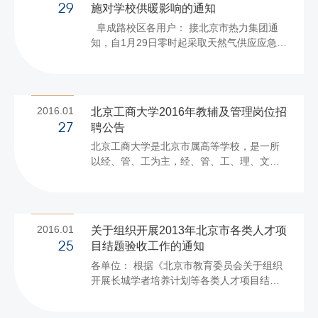
施对学校供暖影响的通知
29
阜成路校区各用户： 接北京市热力集团通
知，自1月29日零时起采取天然气供应应急措
施，下调热力出厂温度。受此影响，我校各
楼供暖温度也随之下降。 学校后勤管理处将
积极与热力集团协商，设法提升家属区、宿
舍区供暖温度，力求将影响降到最低；同时
2016.01
北京工商大学2016年教辅及管理岗位招
安排维修人员加强二次管网巡视、检修力
聘公告
27
度，及时发现和处理故障。 在此也提醒各位
北京工商大学是北京市属高等学校，是一所
用户，随手关闭门窗，保持室内温度。住户
以经、管、工为主，经、管、工、理、文、
若发现自家暖气不热或发现上、下楼住户擅
法、史等学科相互支撑、协调发展的多科性
自关闭阀门、私改暖气管线或发生跑水漏水
大学，已有60余年办学历史。 根据《北京市
等问题时，请勿自行排水放气（操作不当可
事业单位公开招聘工作人员实施办法》（京
能造成暖气故障，同时过量排...
人社专技发[2010]102号）文件精神，结合学
2016.01
关于组织开展2013年北京市各类人才项
校实际工作需要，现公开招聘教辅及管理岗
目结题验收工作的通知
25
位人员，相关事项公告如下： 一、招聘条件
各单位： 根据《北京市教育委员会关于组织
（一）遵纪守法，品质良好；热爱教育事
开展长城学者培养计划等各类人才项目结题
业；具有团队精神、敬业精神和责任意识；
验收工作的通知》（京教函〔2016〕14号）
身心健康。 （二）北京生源全日制统招统分
和《北京市教育委员会关于组织开展北京高
应届毕业生，毕业时须获得相应学历学位；