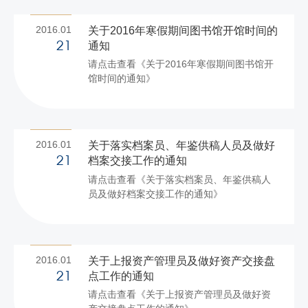
等学校青年英才计划项目结题工作的通知》
或留学归国人员...
（京教函〔2016〕10号）文件要求，2013年
2016.01
关于2016年寒假期间图书馆开馆时间的
北京市各类人才项目的资助已经结束。为做
通知
21
好以上项目的结题验收工作，现就有关事项
请点击查看《关于2016年寒假期间图书馆开
通知如下： 一、结题范围 入选2013年北京
馆时间的通知》
市长城学者培养计划、北京市创新团队建设
提升计划、北京市青年拔尖培育计划、北京
市青年英才计划的个人/团队。 二、时间安排
（一）报送材料...
2016.01
关于落实档案员、年鉴供稿人员及做好
档案交接工作的通知
21
请点击查看《关于落实档案员、年鉴供稿人
员及做好档案交接工作的通知》
2016.01
关于上报资产管理员及做好资产交接盘
点工作的通知
21
请点击查看《关于上报资产管理员及做好资