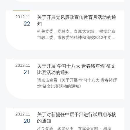
此次申报工作对象是因调入、漏报等原因新
增的住房未达标老职工和无房职工，凡符合
条件的职工请填写申请审核表（点击附件下
2012.11
关于开展党风廉政宣传教育月活动的通
载), 正反面打印，一式四份，由配偶所在单
知
22
位房管部门签字盖章后交后勤管理处； 2．
机关党委、党总支、直属党支部： 根据北京
军转复员及其他地方人员住用军队公寓房的
市教工委、市教委的精神和我校2012年党风
须填写《北京市职工住用军队住房情况调查
廉政建设工作要点，学校决定开展党风廉政
表》，由所在部队团级以上单位予以确认。
宣传教育月活动。现将有关事项通知如下：
3．已经申报住房补贴的教职工不需重复申
一、活动主题：学习十八大精神，做遵纪守
报。 4．2011...
法的模范。 二、活动对象：处级以上干部、
2012.11
关于开展“学习十八大 青春铸辉煌”征文
全体党员及重点岗位工作人员。 三、活动时
比赛活动的通知
21
间：11月22日至12月21日。 四、主要内容
请点击查看《关于开展“学习十八大 青春铸辉
（一）根据党委统一安排，组织学习党的十
煌”征文比赛活动的通知》
八大、十八届一中全会及十八届中央纪委一
次全会的会议精神。各单位组织上述人员研
读会议文件，全面准确领会会议精神。
（二）组...
2012.11
关于对新提任中层干部进行试用期考核
的通知
20
机关党委、各党总支、直属党支部： 根据