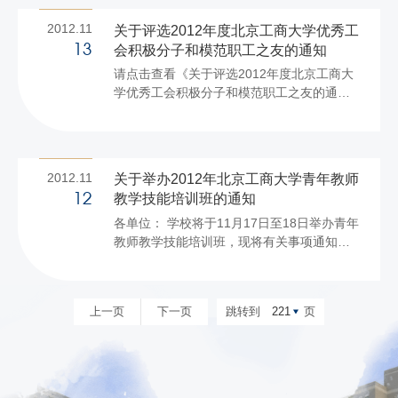
月19日（星期一）凌晨零时起，关闭东家属
2012.11
关于评选2012年度北京工商大学优秀工
区北门和南门，恢复开通东家属区西门。 从
会积极分子和模范职工之友的通知
13
11月19日（星期一）凌晨零时起，学校车辆
请点击查看《关于评选2012年度北京工商大
管理恢复正常，即办理了家属区车辆出入证
学优秀工会积极分子和模范职工之友的通
的车辆只能停放在家属区，不再允许进入校
知》
园。前期办理的家属区车辆可以进入教学区
的临时出入证不再有效。 待轻甲4、5号楼户
外施工开始，车...
2012.11
关于举办2012年北京工商大学青年教师
教学技能培训班的通知
12
各单位： 学校将于11月17日至18日举办青年
教师教学技能培训班，现将有关事项通知如
下： 一、参加培训人员：2010年（含）以来
新入职的教师。 二、出发时间：11月16日下
午16：30在阜成路校区（西区）图书馆前乘
上一页
下一页
跳转到
221
页
车，周五下午良乡校区和阜成路校区7、8节
有课的教师人事处另行安排车辆，报名时请
注明。 三、请务必带上身份证，上车后交给
会务组。 参加培训的教师原则上不允许请
假，请相关教师务必准时参加，并请各单位