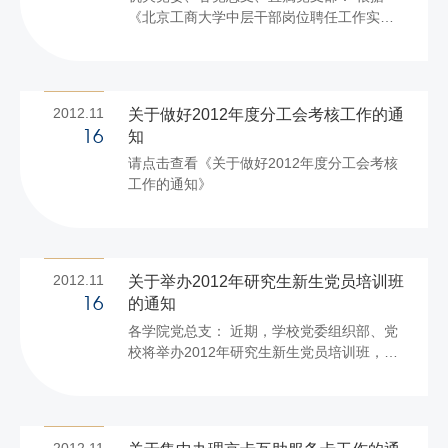
《北京工商大学中层干部岗位聘任工作实施
方案》（北工商党发[2012]8号）的规定，经
研究，决定对新提任中层干部进行试用期考
核，现将有关事项通知如下： 一、考核对象
2011年12月、2012年5月新提任中层干部
2012.11
关于做好2012年度分工会考核工作的通
（名单附后） 二、考核时间 2012年12月1日
知
16
～15日 三、考核组织与程序 （一）对新提任
请点击查看《关于做好2012年度分工会考核
中层干部的考核工作在学校党委的统一领导
工作的通知》
下进行，组织部负责具体工作。 （二）新提
任中层干部的考核程序 1.本人撰写并提交履
职报告； 2.本人在...
2012.11
关于举办2012年研究生新生党员培训班
的通知
16
各学院党总支： 近期，学校党委组织部、党
校将举办2012年研究生新生党员培训班，具
体通知内容见附件。 请各学院党总支按照通
知要求，认真组织有关人员参加培训。 附
件： 关于举办2012年研究生新生党员培训班
的通知 党委组织部 党校
2012.11