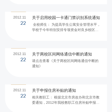
2012.11
关于启用校园一卡通门禁识别系统通知
22
全校师生： 为提高学生公寓安全管理水平，
学校于今年特别安排专项资金对良乡校区学
生公寓楼的单元门进行改造，全部安装校园
一卡通门禁识别系统。 目前各项施工和准备
工作已经就绪，经研究决定于下周全面启用
该系统，现将有关事项通告如下： 启用时
2012.11
关于两校区间网络通信中断的通知
间：2012年11月28日 门禁开启安排 每周的
22
请点击查看《关于两校区间网络通信中断的
周一至周五上午6：30-8:30、中午12:00-
通知》
13:30、下午15:30-19:30为学生出入高峰
期，在此期间门禁自动开启，同学出入不需
要刷卡。 其它时间（含节假日）必须持校园
一卡通刷卡开启后方可进入。...
2012.11
关于申报住房补贴的通知
22
相关教职工： 根据北京市房改办和北京市教
委通知，2012年我校教职工住房补贴申报工
作已经开始，现将注意事项通知如下： 1．