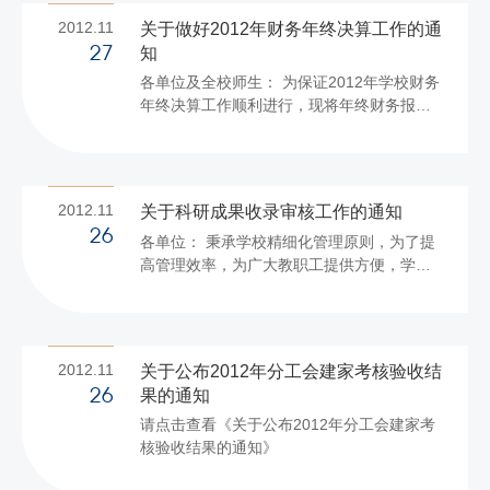
2012.11
关于做好2012年财务年终决算工作的通
知
27
各单位及全校师生： 为保证2012年学校财务
年终决算工作顺利进行，现将年终财务报销
的工作安排通知如下： 一、现金报销截止日
为12月17日。2012年的票据可在2013年1月
10日至4月30日期间办理报销事宜，之后不
再办理2012年有关票据的报销业务； 二、12
2012.11
关于科研成果收录审核工作的通知
月21日前报销全部借出支票和归还各类借
26
各单位： 秉承学校精细化管理原则，为了提
款； 三、12月21日至12月31日不再借出支
高管理效率，为广大教职工提供方便，学校
票，请各单位安排好年末用款计划； 四、学
科技处与图书馆协同合作，2012年科研成果
生2012年度发生的医疗费用请于2013年1月
收录由图书馆统一审核，现将注意事项通知
11日之前报销，之后不再办理2012年医疗费
如下： 1．教职工需及时了解科研论文成果
的报销...
收录情况，不必再开具纸质收录证明，可登
2012.11
关于公布2012年分工会建家考核验收结
陆图书馆网站中的“科研服务”查询最新收录情
果的通知
26
况。 2．教职工将自己的论文收录情况及时
请点击查看《关于公布2012年分工会建家考
填报至科研信息管理系统。 3．图书馆根据
核验收结果的通知》
教职工提交的科研论文的收录状况随时进行
审核，年底前完成全部提交论文的审核，对