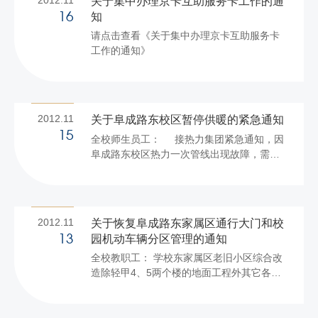
关于集中办理京卡互助服务卡工作的通
知
16
2012年11月16日
请点击查看《关于集中办理京卡互助服务卡
...
工作的通知》
2012.11
关于阜成路东校区暂停供暖的紧急通知
15
全校师生员工： 接热力集团紧急通知，因
阜成路东校区热力一次管线出现故障，需暂
停整个东校区供暖进行抢修，待维修完毕
后，尽快恢复供暖。现热力施工队已开展抢
修工作。 由此给用户带来的不便，敬请谅
解。 联系电话：68984885
2012.11
关于恢复阜成路东家属区通行大门和校
园机动车辆分区管理的通知
13
后勤管理处 ...
全校教职工： 学校东家属区老旧小区综合改
造除轻甲4、5两个楼的地面工程外其它各项
工程已经基本完成。为规范校园内机动车辆
管理，确保师生交通安全，恢复校园与家属
区机动车分区管理秩序，经研究决定： 从11