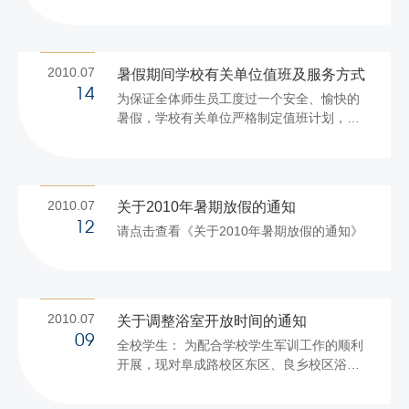
动的通知》的精神，在各单位推荐的基础
上，经网上投票、学校奖励工作小组认真审
议，并报学校党委常委会暨校长办公会审
批，确定以下人员及单位为2010年北京工商
2010.07
暑假期间学校有关单位值班及服务方式
大学优秀教师、优秀教育工作者和先进集
14
为保证全体师生员工度过一个安全、愉快的
体。现将名单予以公示（见附件）。 公示期
暑假，学校有关单位严格制定值班计划，认
为2010年7月14日至7月20日。公示期间对名
真落实假期服务保障工作，除学校总值班
单如有异议，请向学校奖励工作小组办公室
外，有关单位在每周二、五均安排专人处理
反映。 联系电话：81353221（人事处）；
公务。现集中公布有关单位假期值班及服务
68988767（校工会） ...
方式（见附件）。 在此，祝全体师生员工身
2010.07
关于2010年暑期放假的通知
体健康、暑假愉快！
12
请点击查看《关于2010年暑期放假的通知》
学
校办公室 2010年7月15日 附件：有关单位
值班及服务方式 一、学校两校区校...
2010.07
关于调整浴室开放时间的通知
09
全校学生： 为配合学校学生军训工作的顺利
开展，现对阜成路校区东区、良乡校区浴室
的开放时间进行调整。2010年7月13日至7月
20日，每天浴室开放的时间调整为以下三个