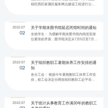
校区西区家属区服务网点建设工程进行公开
天，从2010年7月2日至2010年7月9日为
招标，请有诚意的合格投标人前来我处报名
止。公示期间，如对个人信息有异议或未列
投标。 一、招标文件编号：HQ[2010]-17
入公示名单，请向后勤管理处反映。 联...
二、工程概况 （一）地点：北京工商大学阜
成路校区西区家属区。 （二）工程主要内容
2010.07
关于学期末图书馆延迟闭馆时间的通知
1．建筑装饰部分：将老干部活动中心南侧原
02
全校学生： 为缓解学期末图书馆内阅览室座
阳光板钢架上部圆弧处拆除，保留钢架主体
位紧张的矛盾，图书馆决定从7月5日至7月
结构。按照原钢架南侧为南外墙做一排东西
15日，将良乡校区图书馆四层教师阅览室、
向轻钢屋架彩钢房。南侧黄杨及路缘石铲
社科阅览室（二）、自科阅览室（二）的闭
除，新做高铁艺栏杆，北侧预留进货用通
馆时间延迟至晚23：00。请同学们文明阅
道。 2．水电部分：室内每...
览，共同维护良好学习环境。
2010.07
关于组织教职工暑期休养工作安排的通
图书
知
02
馆 2010年7月2日
各分工会： 根据今年暑期教职工休养工作安
排，校工会决定分两批组织教职工赴平谷休
养。现将具体安排通知如下： 一、休养地点
平谷教工休养院 二、时间安排 第一批：8月7
日9:30，阜成路西区门口统一乘车，9日返
回； 第二批：8月9日9:30，阜成路西区门口
2010.07
关于统计从事教育工作满30年的教职工
统一乘车，11日返回。 三、名额分配 第一