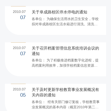
时间段： 上午：12：00至14：30 下午：
18：00至19：00 晚上：21：00至23：00
2010.07
关于阜成路校区停水停电的通知
后勤管理处
07
各单位： 为确保生活用水的卫生安全，学校
2010年7月...
拟对阜成路校区生活水箱进行清洗。清洗期
间将停水，具体时间安排如下： 序号 日期
时间 清洗地址 1 7月8日至7月9日 24：00—
6：00 ...
2010.07
关于召开档案管理信息系统培训会议的
通知
07
各单位： 为了积极推进档案数字化进程，提
高档案利用效率，加强学校档案信息资源管
理，档案馆拟对各部门兼职档案员进行有关
软件操作方面的业务培训，请各单位兼职档
案员按时参加培训会议。现将有关事宜通知
如下： 一、 会议时间 2010年7月9日（星
2010.07
关于及时更新学校教育事业发展概况有
期五）9:00。 二、 会议地点 阜成路校区东
关内容的通知
05
区耕耘楼配楼319机房。 三、 参加人员 各
各单位： 经有关部门修订复核，学校教育事
单位兼职档案员（名单见附件）。 四、会议
业发展概况的基本内容（截至2010年第二季
内容 （一）2009—2010年度档案工作总