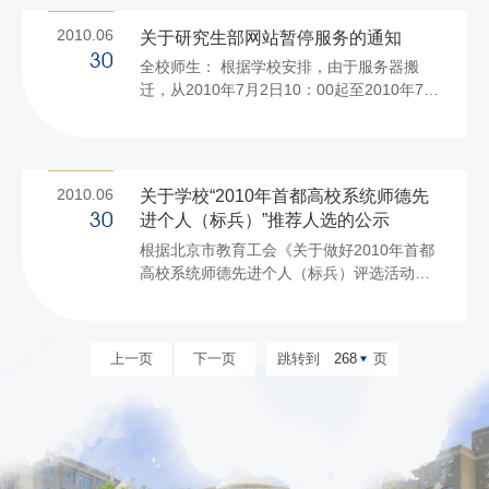
据网络的应用情况进行合理的资源调配，将
2010.06
关于研究生部网站暂停服务的通知
教学区部分出口带宽资源暂时转移至家属区
30
全校师生： 根据学校安排，由于服务器搬
使用，充分利用学校有限的资源为教职工提
迁，从2010年7月2日10：00起至2010年7月
供良好的网络服务。同时可以了解和掌握家
6日10：00研究生部网站的对外网络服务将
属区网络使用的实际状况及网络出口的压力
暂时停止。2010年7月6日10：00后恢复正
情况，以利于不断优化校园网络的有效使
常，请广大研究生和老师互相转告。 由此给
用，为今后创造条件更好地为用户提供优质
您带来的不便，敬请谅解。
服务。 据此凡家属区校园网上网计费...
2010.06
关于学校“2010年首都高校系统师德先
研究生部
进个人（标兵）”推荐人选的公示
30
2010年6月30
根据北京市教育工会《关于做好2010年首都
日
高校系统师德先进个人（标兵）评选活动的
通知》精神，依据评选条件，在各单位民主
推荐的基础上，经组织推荐人选进行师德先
进事迹汇报，确定沈毅、吕绵、刘立新三位
上一页
下一页
跳转到
268
页
同志为学校“2010年首都高校系统师德先进个
人（标兵）”推荐初步人选，并报学校党委审
议通过，现予以公示。 公示时间为2010年6
月30日—7月4日。 公示期间，如有异议，请
与校工会联系。联系电话：81353261，
68988767。 附：学校“2010年首都高校