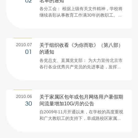
名单的通知
02
批：经济学院分工会 6人 化工与
各分工会： 根据上级有关文件精神，学校将
环境工程学院分工会 5人 机械工程学院
继续表彰从事教育工作满30年的教职工。请
分工会 ...
统计本单位2010年、2011年、2012年三个
年度从事教育工作满30年的教职工名单（统
计日期截止到当年12月31日），于7月8日前
上报到校工会。经核实确认后，学校将在教
2010.07
关于组织收看《为你而歌》（第八部）
师节到来之际予以表彰。 联系人：王泽生 联
的通知
01
系电话：81353260
各党总支、直属党支部： 为大力宣传北京市
校工会 ...
各行各业优秀共产党员的先进事迹，发挥先
进基层党组织和优秀共产党员的示范引领作
用，目前，由市委组织部、市委宣传部和北
京电视台联合制作的11集电视系列片《为你
而歌》（第八部）已拍摄制作完成，并将于7
2010.06
关于家属区包年或包月网络用户暑假期
月1日—11日在北京电视台卫视频道播出。根
间流量增加10G/月的公告
30
据市委组织部相关工作要求，为做好组织广
自2009年11月开通以来，在学校的高度重视
大党员、入党积极分子收看工作，现就有关
和广大教职工的支持下，阜成路校区家属楼
事项通知如下： 《为你而歌》（第八部）生
校园网络运行良好。网络中心充分考虑到放
动形象地展现了全市广大共产党员在首都改
假后教学区正常使用网络相应减少，教职工
革开放和现代化建设历史进程中所做出的巨
暑假期间在家使用网络增多的实际需求，根
大贡献，展示了首都...