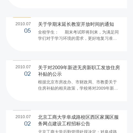
度）已更新完毕。请各单位及时对宣传材
结，表彰档案工...
料、单位网页中涉及学校教育事业发展概况
的有关内容进行更新。 学校办公室每年将按
季度对学校教育事业发展概况的基本内容进
2010.07
关于学期末延长教室开放时间的通知
行更新，请各单位及时浏览校园网的“学校概
05
全校学生： 期末考试即将到来，为满足同
况”栏目和学校办公室网站的“校情概览”栏
学们对于学习环境的需求，更好地复习准备
目。 欢迎各单位对以上两个栏目的内容提出
考试，学校决定从7月5日至7月15日，将良
宝贵意见和建议。 联系人：蒋盛楠 刘
乡校区文二楼二、三、四层教室和阜成路校
菂 联系电话：81353156 81353416 ...
区教三楼全部教室的开放时间延迟至晚23：
00，请同学们相互转告。同时请同学们文明
2010.07
关于对2009年新进无房新职工发放住房
自习，共同维护良好的学习环境。
补贴的公示
02
根据北京市房改办、市财政局、市教委关于
...
住房补贴的相关政策，学校将对2009年新进
北京工商大学工作的无房新职工发放住房补
贴。无房新职工是指：1998年12月31日以后
参加工作并且夫妻双方均未享受过福利分房
的职工。无房新职工的住房补贴是在月基本
2010.07
北京工商大学阜成路校区西区家属区服
工资的基础上乘以0.66的系数，随工资按月
务网点建设工程招标公告
02
发放。 现将2009年新进无房新职工的有关
北京工商大学后勤管理处现决定：对阜成路
情况予以公示（名单见附件），公示期为7