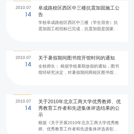
2010.07
阜成路校区西区中三楼抗震加固施工公
告
14
学校阜成路校区西区中三楼（学生宿舍）抗
震加固工程招标已完成，抗震加固是国家强
制性的工程项目，学校决定于7月18日开始进
场施工。 根据7月13日呼副校长召集的开工
协调会的会议精神，现将有关事宜公告如
下： 一、北京顺腾建筑工程有限责任公司、
2010.07
关于暑假期间图书馆开馆时间的通知
北京房修一建筑工程有限公司两家施工单
14
全校师生： 根据学校暑期放假的通知，图书
位，以及中协成监理公司，必须做好安全施
馆经研究决定，对暑假期间两校区图书馆的
工、文明施工、爱护校园、保护成品等工
开放时间安排如下： 良乡校区图书馆阅览室
作。同时，广大师生尤其是周边相关人员，
于7月17—19日、8月26日—9月5日11：00
请给予大力支持、理解和配合。 二、7月18
—22：00开放，9月6日起正常开馆。 阜成路
日起，施工单位与保卫处签订安全责任书，
校区图书馆流通部、文学、社科、科技、报
办理人员和车辆...
2010.07
关于2010年北京工商大学优秀教师、优
刊阅览室于7月19日—9月5日每周二、五上
秀教育工作者和先进集体评选结果的公
14
午8:30—11:30开放，9月6日起正常开馆。
示
图书馆 2010年7月14日
根据《关于开展2010年北京工商大学优秀教
师、优秀教育工作者和先进集体评选表彰活