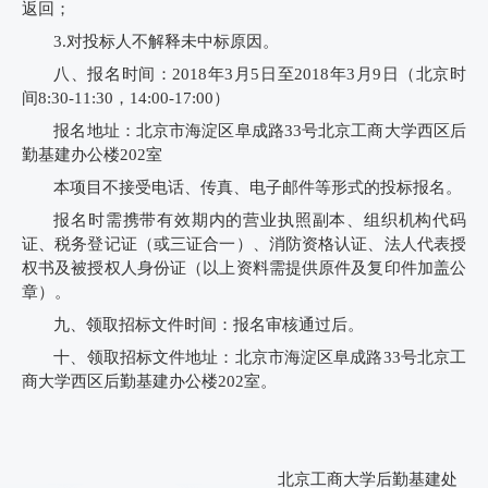
返回；
3.
对投标人不解释未中标原因。
八、报名时间：
2018
年
3
月
5
日至
2018
年
3
月
9
日（北京时
间
8:30-11:30
，
14:00-17:00
）
报名地址：北京市海淀区阜成路
33
号北京工商大学西区后
勤基建办公楼
202
室
本项目不接受电话、传真、电子邮件等形式的投标报名。
报名时需携带有效期内的营业执照副本、组织机构代码
证、税务登记证（或三证合一）、消防资格认证、法人代表授
权书及被授权人身份证（以上资料需提供原件及复印件加盖公
章）。
九、领取招标文件时间：报名审核通过后。
十、领取招标文件地址：北京市海淀区阜成路
33
号北京工
商大学西区后勤基建办公楼
202
室。
北京工商大学后勤基建处