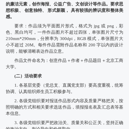
的廉洁元素，创作海报、公益广告、文创设计等作品。要求思
想积极、 创意独特、 形式新颖， 具有较强的辨识度和整体美
感。
要求：作品须为平面图片形式，格式为 jpg 或 png，彩
色、黑白均可，一件作品图片不超过四张，单张图片尺寸为
210mm*290mm，分辨率为 300dpi，RGB 模式，单张图片大
小不超过 20M。每件作品需附作品名称和 200 字以内的设计
说明，能够清晰表达作品立意。
作品文件命名为：创意作品＋作者＋作品题目＋北京工商
大学。
(二）活动要求
1. 各基层党委（党总支、直属党支部）要高度重视，统筹
协调、认真组织师生员工积极参与。
2. 各级党组织要对报送作品形式内容及质量严格把关，按
照明确的方式和相关要求选送作品，填报报名表及汇总表等基
本信息。
3. 各级党组织要严把政治关、质量关和公正关，坚持正确
的政治方向、舆论导向和价值取向。