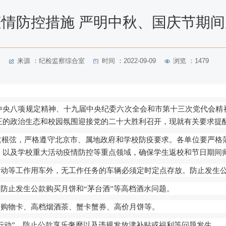
情防控措施 严明中秋、国庆节期
来源 ：纪检监察综合室
时间 ：2022-09-09
浏览 ：
1479
中央八项规定精神、十九届中央纪委六次全会和市第十三次党代会精
正的政治生态和校园氛围迎接党的二十大胜利召开，
现就有关要求提
这根弦，严格
遵守北京市、属地
政府和学校防疫要求
。
各
单位要严格
，以及学校重大活动疫情防控等重点领域，确保
学生返校
和节日期间
活动等工作用车外，无工作任务的车辆必须定时定点存放。防止发生
，防止发生公款购买月饼和“茅台酒”等高档酒水问题。
、购物卡、高档烟酒茶、蟹卡蟹券、高价月饼等。
盘行动”，防止公款享乐奢靡以及违规发放津补贴或福利等问题发生。