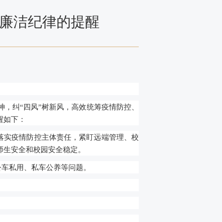
间廉洁纪律的提醒
神，纠
“四风”树新风，高效统筹疫情防控、
醒如下：
落实
疫情防控
主体责任
，
紧盯远端管理、
校
师生安全和校园
安全
稳定。
公车私用、私车公养等问题。