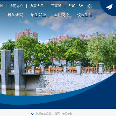
PN
|
协同办公
|
办事大厅
|
百事通
|
ENGLISH
科学研究
招生就业
国际交流
校园生活
您所在的位置：
首页
/
校园公告