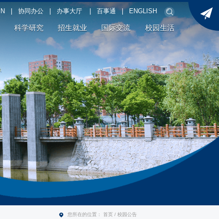
PN
|
协同办公
|
办事大厅
|
百事通
|
ENGLISH
科学研究
招生就业
国际交流
校园生活
您所在的位置：
首页
/
校园公告