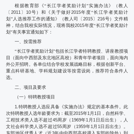
根据教育部《“长江学者奖励计划”实施办法》（教人
〔
2011
〕
10
号）和《关于做好
2015
年度“长江学者奖励计
划”人选推荐工作的通知》（教人司〔
2015
〕
216
号）文件精
神，结合我校实际情况，现将我校
2015
年度“长江学者奖励计
划”有关事宜通知如下：
一、按需推荐
“长江学者奖励计划”包括长江学者特聘教授、讲座教授项
目（面向中西部及东北地区高校）和青年学者项目，面向海内
外公开招聘。各单位结合学校发展战略目标，根据创新平台、
重点科研基地、学科规划建设等按需设岗，推荐符合条件人
选。
二、项目及要求
（一）特聘教授项目
1.
特聘教授人选应具备《实施办法》规定的基本条件。此
次特聘教授人选年龄要求为：截至
2015
年
1
月
1
日，自然科学、
工程技术类人选不超过
45
周岁（
1969
年
1
月
1
日后出生），人
文社会科学类人选不超过
55
周岁（
1959
年
1
月
1
日后出生）。
东部地区优秀人才（近
3
年由中西部高校调入东部的除外）到