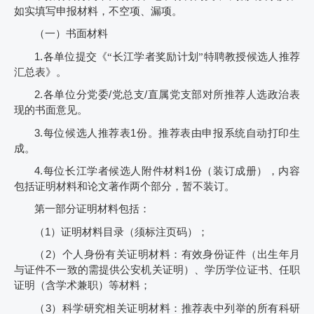
如实填写申报材料，不空项、漏项。
（一）书面材料
1.
各单位提交《“长江学者奖励计划”特聘教授候选人推荐
汇总表》。
2.
各单位分党委
/
党总支
/
直属党支部对所推荐人选政治表
现的书面意见。
3.
每位候选人推荐表
1
份。推荐表由申报系统自动打印生
成。
4.
每位长江学者候选人附件材料
1
份（装订成册），内容
包括证明材料和论文著作两个部分，暂不装订。
第一部分证明材料包括：
（
1
）证明材料目录（须标注页码）；
（
2
）个人身份有关证明材料：有效身份证件（出生年月
与证件不一致的需提供公安机关证明）、学历学位证书、任职
证明（含学术兼职）等材料；
（
3
）科学研究相关证明材料：推荐表中列举的所有科研