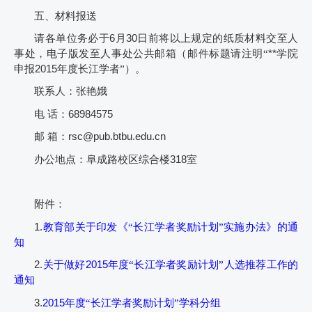
五、材料报送
请各单位务必于
6
月
30
日前将以上规定的纸质材料交至人
事处，电子版发至人事处公共邮箱（邮件标题请注明“
**
学院
申报
2015
年度长江学者”）。
联系人：张艳娥
电
话：
68984575
邮
箱：
rsc@pub.btbu.edu.cn
办公地点：阜成路校区综合楼
318
室
附件：
1.
教育部关于印发《“长江学者奖励计划”实施办法》的通
知
2.
关于做好
2015
年度“长江学者奖励计划”人选推荐工作的
通知
3.
2015
年度“长江学者奖励计划”学科分组