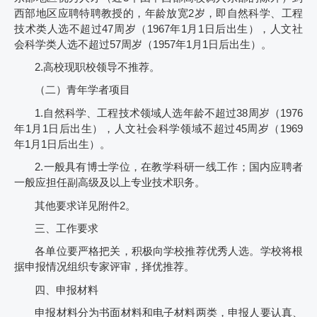
西部地区应聘特聘教授的，年龄放宽
2
岁，即自然科学、工程
技术类人选不超过
47
周岁（
1967
年
1
月
1
日后出生），人文社
会科学类人选不超过
57
周岁（
1957
年
1
月
1
日后出生）。
2.
高校现职校领导不推荐。
（二）青年学者项目
1.
自然科学、工程技术领域人选年龄不超过
38
周岁（
1976
年
1
月
1
日后出生），人文社会科学领域不超过
45
周岁（
1969
年
1
月
1
日后出生）。
2.
一般具有博士学位，在教学科研一线工作；国内应聘者
一般应担任副高级及以上专业技术职务。
其他要求详见附件
2
。
三、工作要求
各单位要严格把关，积极向学校推荐优秀人选。学校将根
据申报情况组织专家评审，择优推荐。
四、申报材料
申报材料分为书面材料和电子材料两类，申报人要认真、