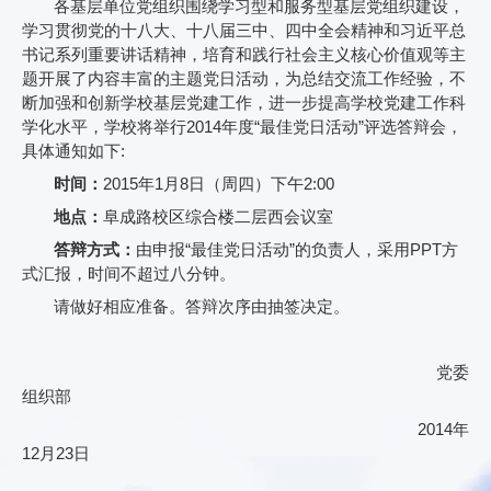
各基层单位党组织围绕学习型和服务型基层党组织建设，
学习贯彻党的十八大、十八届三中、四中全会精神和习近平总
书记系列重要讲话精神，培育和践行社会主义核心价值观等主
题开展了内容丰富的主题党日活动，为总结交流工作经验，不
断加强和创新学校基层党建工作，进一步提高学校党建工作科
学化水平，学校将举行
2014
年度“最佳党日活动”评选答辩会，
具体通知如下
:
时间：
2015
年
1
月
8
日
（周四）下午
2:00
地点：
阜成路校区综合楼二层西会议室
答辩方式：
由申报“最佳党日活动”的负责人，采用
PPT
方
式汇报，时间不超过八分钟。
请做好相应准备。答辩次序由抽签决定。
党委
组织部
2014
年
12
月23
日