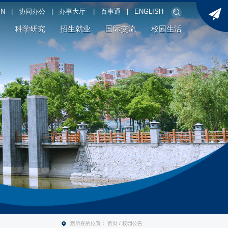
PN
|
协同办公
|
办事大厅
|
百事通
|
ENGLISH
科学研究
招生就业
国际交流
校园生活
您所在的位置：
首页
/
校园公告