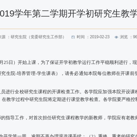
-2019学年第二学期开学初研究生
来源 ：研究生院（党委研究生工作部）
时间 ：2019-02-23
浏览 ：
9
月
25
日）开始上课，为了保证开学初教学运行工作平稳顺利进行，
研究生
院
-培养管理-学生课表），请务必通知
本
院每位教师在开课前
人员进行全校研究生课程的开课检查工作。各学院
应
加强本院开设课
。在教学过程中研究生
院
将定期进行课堂教学检查。各学院要严格控
师的指导工作，对
首次
担任研究生课程教学的新教师
，
学院应有老教
为开学
第一
周，逾期不再办理退选课手续；
（
2）重修、重考
的研究