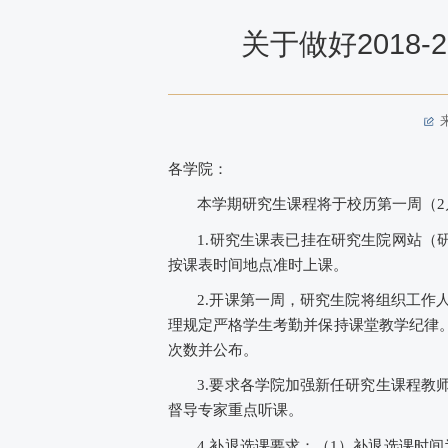
关于做好2018
各学院：
本学期研究生课程将于校历第
一
周（
2
1.研究生课表已挂在研究生
院
网站（
按课表时间地点准时上课。
2.开课第
一
周，研究生
院
将组织工作
理规定严格学生考勤并保持课堂教学纪律
次数并公布。
3.要求各学院加强新任研究生课程教
督导
专家
重点听课。
4.
补退
选课
要求
：（
1）
补退选课时间