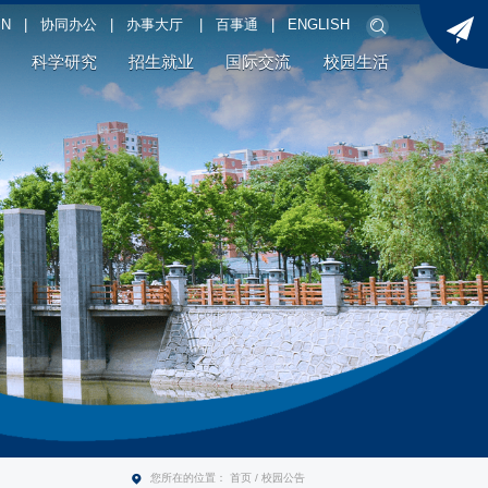
PN
|
协同办公
|
办事大厅
|
百事通
|
ENGLISH
科学研究
招生就业
国际交流
校园生活
您所在的位置：
首页
/
校园公告