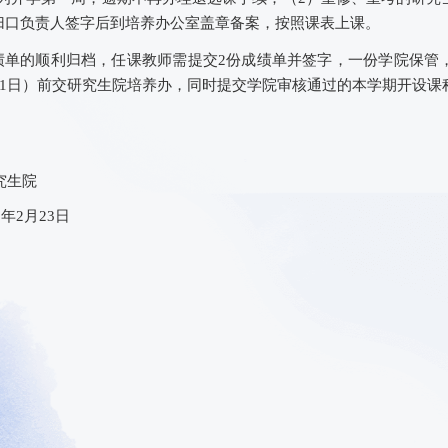
归口
负责人
签字
后到
培养办公室盖章
备案
，按照课表上课。
绩单的
顺利
归档，任课教师需提交
2份成绩单并签字，一份学院保管
1日）
前交研究生
院
培养办，同时提交学院审核通过的本学期开设课
生
院
9
年
2
月
23
日