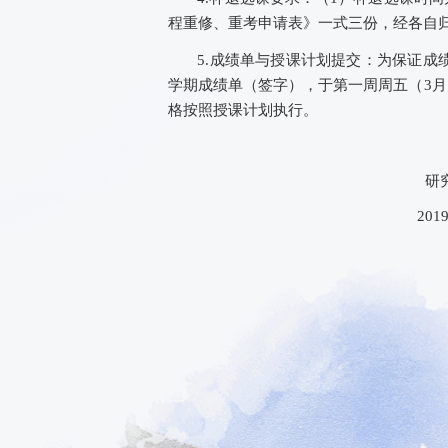
程重修、重考申请表》一式三份，
经
各自
5.
成绩单与授课计划提交：
为保证成
学期成绩单（签字），于第
一
周周五
（
3月
格按照授课计划执行。
研究
201