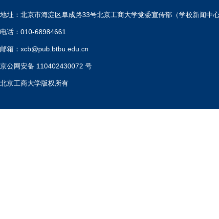
地址：北京市海淀区阜成路33号北京工商大学党委宣传部（学校新闻中
电话：010-68984661
邮箱：xcb@pub.btbu.edu.cn
京公网安备 110402430072 号
北京工商大学版权所有