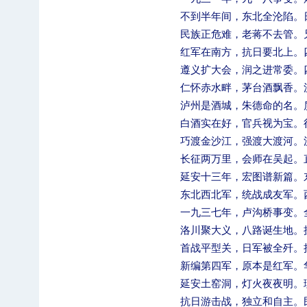
不到半年间，东北全沦陷。
民族正危难，老蒋不去管。
红军在南方，抗日要北上。
遵义扩大会，润之进常委。
仁怀赤水畔，茅台酒飘香。
题
【审核评估】新一轮本科教育教学审核评估工
泸州是酒城，朱德命的名。
白酒实在好，官兵视为宝。
巧渡金沙江，强渡大渡河。
长征两万里，会师在吴起。
延安十三年，宏图谱新篇。
东北西北军，统战成友军。
一九三七年，卢沟桥事变。
洛川聚大义，八路诞生地。
首战平型关，日军被全歼。
新编第四军，原本是红军。
延安土窑洞，灯火夜夜明。
北工商光影——2026年北工商的夏
抗日游击战，独立和自主。