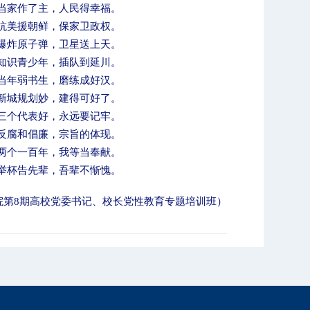
当家作了主，人民得幸福。
抗美援朝鲜，保家卫政权。
爆炸原子弹，卫星送上天。
知识青少年，插队到延川。
当年弱书生，磨练成好汉。
新城规划妙，建得可好了。
三个代表好，永远要记牢。
反腐和倡廉，宗旨的体现。
两个一百年，我等当奉献。
举杯告先辈，吾辈不惭愧。
院第
8
期高校党委书记、校长党性教育专题培训班）