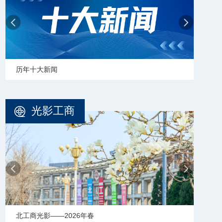
学校志愿服务冬奥会和冬残奥会专题
【审
光影工商
北工商光影——2025年冬天
北工