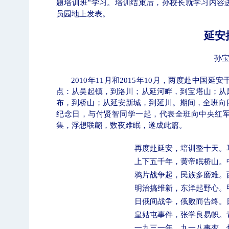
题培训班”学习。培训结束后，孙校长就学习内容
员园地上发表。
延安
孙
2010
年
11
月和
2015
年
10
月，两度赴中国延安
点：从吴起镇，到洛川；从延河畔，到宝塔山；从
布，到桥山；从延安新城，到延川。期间，全班向
纪念日，与付贤智同学一起，代表全班向中央红
集，浮想联翩，数夜难眠，遂成此篇。
再度赴延安，培训整十天。
上下五千年，黄帝眠桥山。
鸦片战争起，民族多磨难。
明治搞维新，东洋起野心。
日俄间战争，俄败而告终。
皇姑屯事件，张学良易帜。
一九三一年，九一八事变。