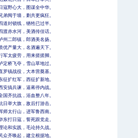
日寇野心大，图谋全中华。
兄弟阋于墙，剿共更疯狂。
四道封锁线，牺牲已过半。
四渡赤水河，美酒传佳话。
泸州二郎镇，郎酒美名扬。
作
历年十大新闻
质优产量大，名酒遍天下。
行军太疲劳，用来搓搓脚。
泸定桥飞夺，雪山草地过。
直罗镇战役，大本营奠基。
东征扩红军，西征扩新地。
西安搞兵谏，逼蒋停内战。
全国齐抗战，浴血整八年。
抗日举大旗，敌后打游击。
挥师太行山，进军鲁西南。
华东打日寇，誓死跟党走。
理论和实践，毛论持久战。
北工商光影——2026年春
民众齐唤起，建立根据地。