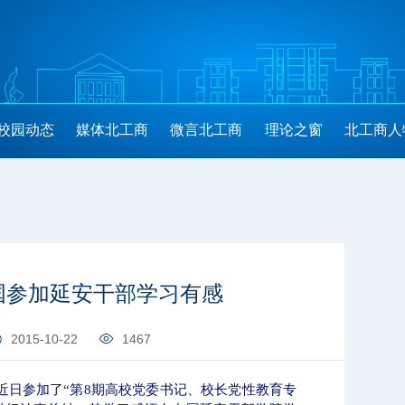
校园动态
媒体北工商
微言北工商
理论之窗
北工商人
国参加延安干部学习有感
2015-10-22
1467
近日参加了“第
8
期高校党委书记、校长党性教育专