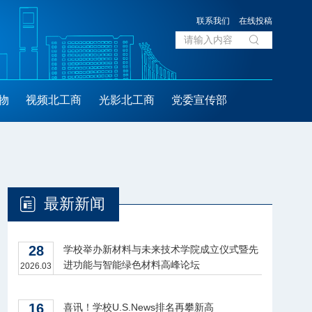
联系我们
在线投稿
物
视频北工商
光影北工商
党委宣传部
最新新闻
28
学校举办新材料与未来技术学院成立仪式暨先
进功能与智能绿色材料高峰论坛
2026.03
16
喜讯！学校U.S.News排名再攀新高