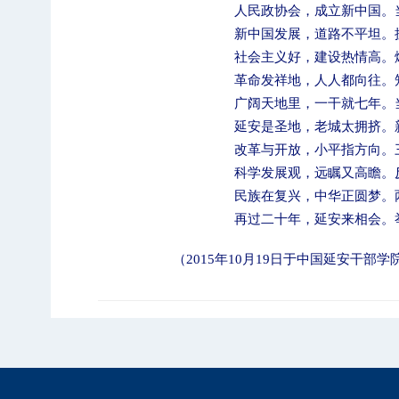
人民政协会，成立新中国。
新中国发展，道路不平坦。
社会主义好，建设热情高。
革命发祥地，人人都向往。
广阔天地里，一干就七年。
延安是圣地，老城太拥挤。
改革与开放，小平指方向。
科学发展观，远瞩又高瞻。
民族在复兴，中华正圆梦。
再过二十年，延安来相会。
（
2015
年
10
月
19
日
于中国延安干部学