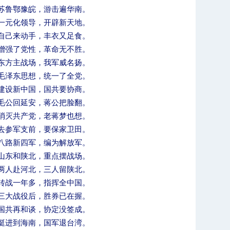
苏鲁鄂豫皖，游击遍华南。
一元化领导，开辟新天地。
自己来动手，丰衣又足食。
增强了党性，革命无不胜。
东方主战场，我军威名扬。
毛泽东思想，统一了全党。
建设新中国，国共要协商。
毛公回延安，蒋公把脸翻。
消灭共产党，老蒋梦也想。
去参军支前，要保家卫田。
八路新四军，编为解放军。
山东和陕北，重点摆战场。
两人赴河北，三人留陕北。
转战一年多，指挥全中国。
三大战役后，胜券已在握。
国共再和谈，协定没签成。
挺进到海南，国军退台湾。