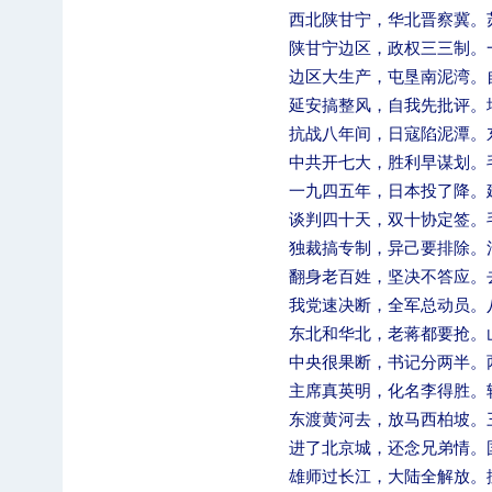
西北陕甘宁，华北晋察冀。
陕甘宁边区，政权三三制。
边区大生产，屯垦南泥湾。
延安搞整风，自我先批评。
抗战八年间，日寇陷泥潭。
中共开七大，胜利早谋划。
一九四五年，日本投了降。
谈判四十天，双十协定签。
独裁搞专制，异己要排除。
翻身老百姓，坚决不答应。
我党速决断，全军总动员。
东北和华北，老蒋都要抢。
中央很果断，书记分两半。
主席真英明，化名李得胜。
东渡黄河去，放马西柏坡。
进了北京城，还念兄弟情。
雄师过长江，大陆全解放。