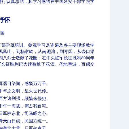
进行认真总结，其学习感悟在中国延安干部学院学
抒怀
宝国
干部学院培训。参观学习足迹遍及各主要现场教学
凤凰山，到杨家岭；从南泥湾，到枣园；从壶口瀑
四八烈士敬献了花圈；在中央红军长征胜利
80
周年
军长征胜利纪念碑敬献了花篮。圣地重游，百感交
耳濡目染间，感慨万万千。
中华之文明，星火世代传。
西方诸列强，频繁来侵犯。
甲午一海战，霸占我台湾。
日军驻东北，司马昭之心。
青天白日旗，民国方统一。
炮轰北大营，日军占奉天。