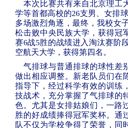
本次比赛共有来自北京理工
学等首都高校的26支男、女排球
多场激烈角逐，最终，我校女子
松击败中央民族大学，获得冠
【审核评估】新一轮本科教育教学审核评估工作
赛6战5胜的战绩进入淘汰赛阶段
空航天大学，获得第四名。
气排球与普通排球的球性差
做出相应调整。新老队员们在
指导下，经过科学有效的训练
技战术，充分掌握了气排球的
色。尤其是女排姑娘们，一路过
胜的好成绩捧得冠军奖杯。通
队不仅为学校争得了荣誉，同
北工商光影——2026年北工商的夏