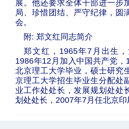
展。他还要求全体干部进一步
局、珍惜团结、严守纪律，圆
会。
附
:
郑文红同志简介
郑文红，
1965
年
7
月出生，
1986
年
12
月加入中国共产党，
北京理工大学毕业，硕士研究
京理工大学招生毕业生分配处
业工作处处长，发展规划处处
划处处长，
2007
年
7
月任北京印