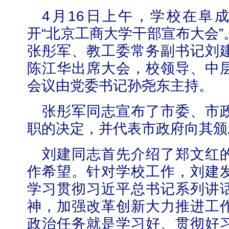
4
月
16
日
上午，学校在阜
开“北京工商大学干部宣布大会
张彤军、教工委常务副书记刘
陈江华出席大会，校领导、中
学校志愿服务冬奥会和冬残奥会专题
会议由党委书记孙尧东主持。
张彤军同志宣布了市委、市
职的决定，并代表市政府向其颁
刘建同志首先介绍了郑文红
作希望。针对学校工作，刘建
学习贯彻习近平总书记系列讲
神，加强改革创新大力推进工
政治任务就是学习好、贯彻好
北工商光影——2025年冬天