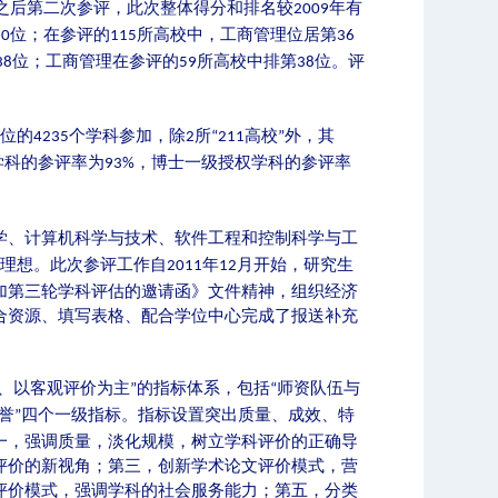
之后第二次参评，此次整体得分和排名较
年有
2009
位；在参评的
所高校中，工商管理位居第
30
115
36
位；工商管理在参评的
所高校中排第
位。评
38
59
38
单位的
个学科参加，除
所
高校
外，其
4235
2
“211
”
学科的参评率为
，博士一级授权学科的参评率
93%
学、计算机科学与技术、软件工程和控制科学与工
理想。此次参评工作自
年
月开始，研究生
2011
12
加第三轮学科评估的邀请函》文件精神，组织经济
合资源、填写表格、配合学位中心完成了报送补充
、以客观评价为主
的指标体系，包括
师资队伍与
”
“
誉
四个一级指标。指标设置突出质量、成效、特
”
一，强调质量，淡化规模，树立学科评价的正确导
评价的新视角；第三，创新学术论文评价模式，营
评价模式，强调学科的社会服务能力；第五，分类