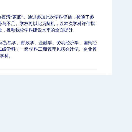
摸清“
家底”
。通过参加此次学科评估，检验了参
势与不足。学校将以此为契机，以本次学科评估指
量，推动我校学科建设水平的全面提升。
作
历年十大新闻
际贸易学、财政学、金融学、劳动经济学、国民经
二级学科；一级学科工商管理包括会计学、企业管
学科。
北工商光影——2026年春