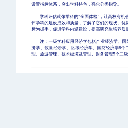
设置指标体系，突出学科特色，强化分类指导。
学科评估就像学科的“
全面体检”
，让高校有机会
评学科的建设成效和质量，了解了它们的现状、优
标为抓手，促进学科内涵建设，提高研究生培养质
题
【审核评估】新一轮本科教育教学审核评估工
注：一级学科应用经济学包括产业经济学、国
济学、数量经济学、区域经济学、国防经济学
9
个
理、旅游管理、技术经济及管理、财务管理
5
个二级
北工商光影——2026年北工商的夏