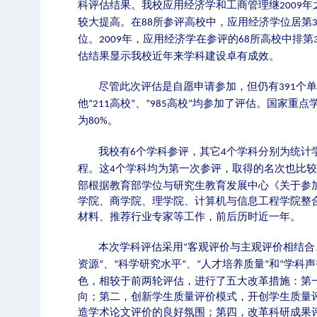
科评估结果。我校应用经济学和工商管理继
年
2009
较大提高。在
所参评高校中，应用经济学位居第
88
位。
年，应用经济学在参评的
所高校中排第
2009
68
估结果显示我校近年来学科建设卓有成效。
尽管此次评估是自愿申请参加，但仍有
个
391
他
高校
、
高校
均参加了评估。国家重点
“211
”
“985
”
为
。
80%
我校有
个学科参评，其它
个学科分别为统计
6
4
程。这
个学科均为第一次参评，取得的名次也比较
4
部根据教育部学位与研究生教育发展中心《关于参
学院、商学院、理学院、计算机与信息工程学院整
材料、推荐行业专家等工作，前后历时近一年。
本次学科评估采用
客观评价与主观评价相结合
“
资源
、
科学研究水平
、
人才培养质量
和
学科声
”
“
”
“
”
“
色，相较于前两轮评估，进行了五大改革措施：第
向；第二，创新学生质量评价模式，开创学生质量
造学术论文评价的良好氛围；第四，改革科研成果