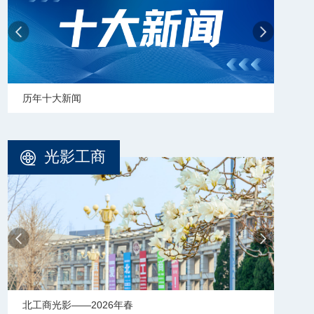
学校志愿服务冬奥会和冬残奥会专题
【审
光影工商
北工商光影——2025年冬天
北工