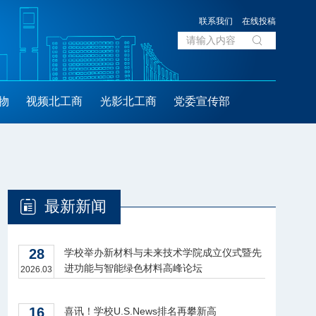
联系我们
在线投稿
物
视频北工商
光影北工商
党委宣传部
最新新闻
28
学校举办新材料与未来技术学院成立仪式暨先
进功能与智能绿色材料高峰论坛
2026.03
16
喜讯！学校U.S.News排名再攀新高