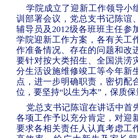
学院成立了迎新工作领导小
训部署会议，党总支书记陈谊
辅导员及
2012
级各班班主任参
学院迎新工作方案，各有关工
【审核评估】新一轮本科教育教学审核评估工作
作准备情况、存在的问题和改
要针对按大类招生、全国洪涝
分生活设施维修竣工等今年新
点，进一步明确职责，密切配
位，要坚持
“
以生为本
”
，保质保
党总支书记陈谊在讲话中首
各项工作予以充分肯定，对迎
要求各相关责任人认真考虑工
北工商光影——2026年北工商的夏