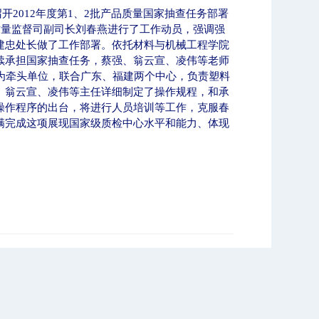
召开
2012
年度第
1
、
2
批产品质量国家抽查任务部署
质量监督司副司长刘春燕进行了工作动员，强调强
建忠处长做了工作部署。依托材料与机械工程学院
续承担国家抽查任务，蔡强、翁云宣、凌伟等老师
为牵头单位，联合广东、福建两个中心，负责塑料
、翁云宣、凌伟等主任详细制定了操作规程，和承
操作程序的出台，将进行人员培训等工作，克服春
满完成这项展现国家级质检中心水平和能力、体现