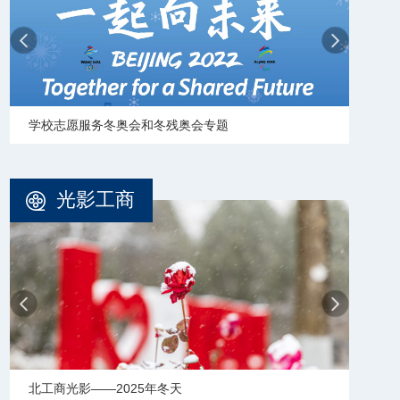
学校志愿服务冬奥会和冬残奥会专题
【审
光影工商
北工商光影——2025年冬天
北工