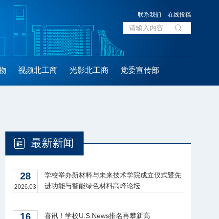
联系我们
在线投稿
物
视频北工商
光影北工商
党委宣传部
最新新闻
28
学校举办新材料与未来技术学院成立仪式暨先
进功能与智能绿色材料高峰论坛
2026.03
16
喜讯！学校U.S.News排名再攀新高