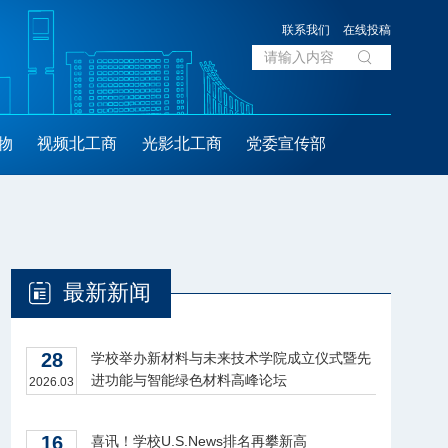
联系我们
在线投稿
物
视频北工商
光影北工商
党委宣传部
最新新闻
28
学校举办新材料与未来技术学院成立仪式暨先
进功能与智能绿色材料高峰论坛
2026.03
16
喜讯！学校U.S.News排名再攀新高