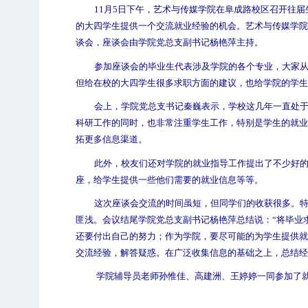
11
月
5
日
下午，艺术与传媒学院在阜成路校区召开往届
的大四学生提供一个交流就业经验的机会。艺术与传媒学院
谈会，座谈会由学院党总支副书记杨艳萍主持。
参加座谈会的毕业生代表涉及学院的各个专业，大家
但给在校的大四学生很多求职方面的建议，也给学院的学生
会上，学院党总支书记秦巍表示，学校这几年一直处
科研工作的同时，也非常注重学生工作，特别是学生的就业
拓更多信息渠道。
此外，校友们还对学院的就业指导工作提出了不少好
座，给学生提供一些他们需要的就业信息等等。
这次座谈会交流的时间虽短，但同学们的收获很多。
匪浅。会议结尾学院党总支副书记杨艳萍总结说：“将毕业
还要付出自己的努力；作为学院，要尽可能的为学生提供就
交流经验，解答疑惑。在广泛收集信息的基础之上，总结经
学院辅导员老师孙惟佳、高建洲、王婷婷一同参加了