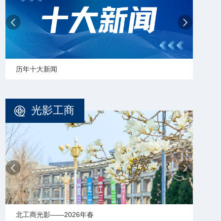
学校志愿服务冬奥会和冬残奥会专题
【审
光影工商
北工商光影——2025年冬天
北工