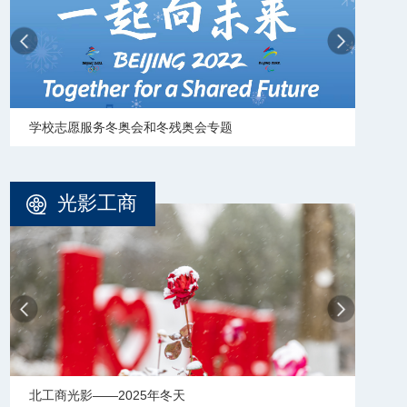
学校志愿服务冬奥会和冬残奥会专题
【审
光影工商
北工商光影——2025年冬天
北工