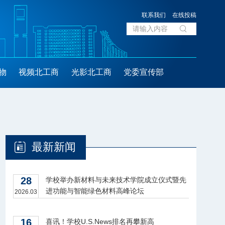
联系我们
在线投稿
物
视频北工商
光影北工商
党委宣传部
最新新闻
28
学校举办新材料与未来技术学院成立仪式暨先
进功能与智能绿色材料高峰论坛
2026.03
16
喜讯！学校U.S.News排名再攀新高