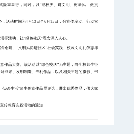
式隆重举行，同时，以
"
迎校庆、讲文明、树新风、做贡
办，
活动时间为
4
月
13
日至
6
月
15
日，分宣传发动、行动实
活等活动，让“绿色校庆”理念深入人心。
宿舍创建、
"
文明风尚进社区
"
社会实践、校园文明礼仪志愿
创意作品大赛。该活动以“绿色校庆”为主题，向全校师生征
科研成果、发明制造、专利作品，以及相关主题的摄影、书
、低碳生活
"
师生创意作品展评选，展出优秀作品，供大家
题宣传教育实践活动的通知