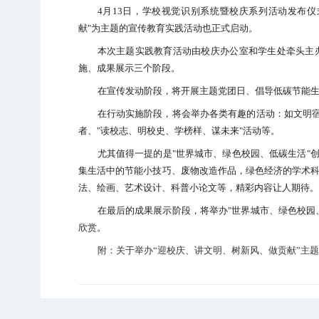
4
月
13
日，学校视觉识别系统暨校庆系列活动发布仪
献
"
为主题的宣传教育实践活动也正式启动。
本次主题实践教育活动由校庆办公室和学生处牵头主
施、成果展示三个阶段。
在宣传发动阶段，将开展
主题党团日、倡导低碳节能生
在行动实施阶段，将会举办各类有趣的活动：如文明
者、
"
读校志、明校史、学榜样、谋未来
"
活动等。
尤其值得一提的是
"
世界城市、绿色校园、低碳生活
"
集生活中的节能小技巧、废物改造作品，绿色经济的学术
法、绘画、艺术设计、科普小论文等，精彩内容让人期待。
在最后的
成果展示阶段，将举办
"
世界城市、绿色校园
欣赏。
附：关于举办“迎校庆、讲文明、树新风、做贡献”主