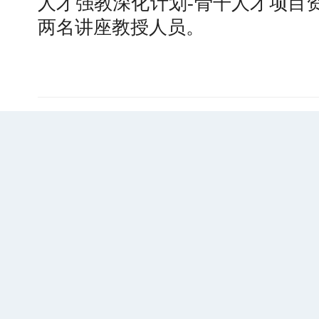
人才强教深化计划
-
骨干人才项目
两名讲座教授人员。
【审核评估】新一轮本科教育教学审核评估工
北工商光影——2026年北工商的夏