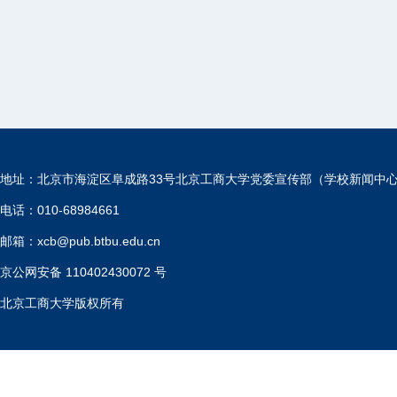
地址：北京市海淀区阜成路33号北京工商大学党委宣传部（学校新闻中
电话：010-68984661
邮箱：xcb@pub.btbu.edu.cn
京公网安备 110402430072 号
北京工商大学版权所有