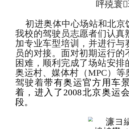
初进奥体中心场站和北京
我校的驾驶员志愿者们认真
学校志愿服务冬奥会和冬残奥会专题
加专业车型培训，并进行与
员的对接。面对初期运行的
困难，顺利完成了场站安排
奥运村、媒体村（
MPC
）等
驾驶着
带有奥运官方用车
着，进入了
2008
北京奥运
段。
北工商光影——2025年冬天