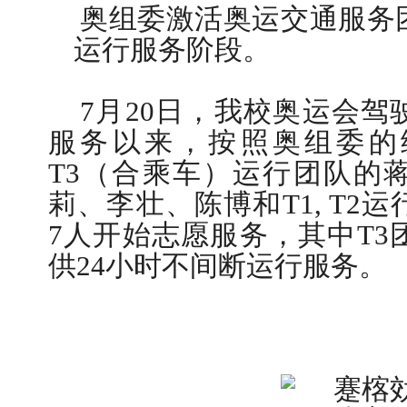
奥组委激活奥运交通服务
运行服务阶段。
7
月
20
日
，我校奥运会驾
服务以来，按照奥组委的
T3
（合乘车）运行团队的
莉、李壮、陈博和
T1, T2
运
7
人开始志愿服务，其中
T3
供
24
小时不间断运行服务。