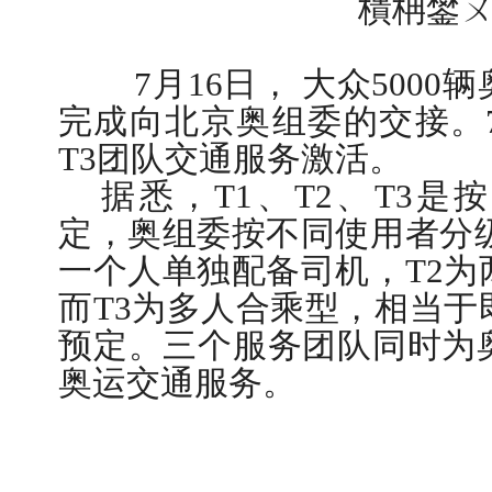
7
月
16
日
，
大众
5000
辆
完成向北京奥组委的交接。
T3
团队交通服务激活。
据悉，
T1
、
T2
、
T3
是按
定，奥组委按不同使用者分
一个人单独配备司机，
T2
为
而
T3
为多人合乘型，相当于
预定。三个服务团队同时为
奥运交通服务。