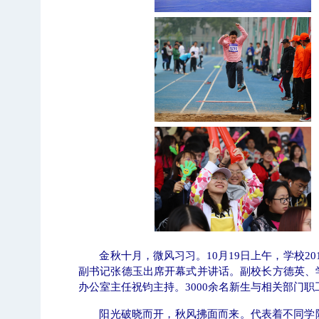
金秋十月，微风习习。
10
月
19
日上午，学校
20
副书记张德玉出席开幕式并讲话。副校长方德英、
办公室主任祝钧主持。
3000
余名新生与相关部门职
阳光破晓而开，秋风拂面而来。代表着不同学