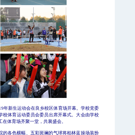
19
年新生运动会在良乡校区体育场开幕。学校党委
学校体育运动委员会委员出席开幕式。大会由学校
工在体育场齐聚一堂，共襄盛会。
院的各色横幅、五彩斑斓的气球将柏林蓝操场装扮