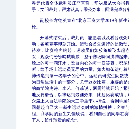
春元代表全体裁判员庄严宣誓，坚决服从大会指
手，文明裁判，严肃认真，秉公办事，圆满完成各
副校长方德英宣布“北京工商大学
2019
年新生
枪。
开幕式结束后，裁判员，志愿者以及看台观众
动，各项赛事即刻开始。运动会首先进行的是激动
待发，比赛枪声响起，运动员们如狡兔般飞离起
采，观众们纷纷呐喊助威，整个赛场瞬间沸腾起来
脸上的每一滴汗水，发自内心的每一份笑容，都尽
断，给予场上运动员无尽的力量。如火如荼进行着
神传递到每一名学子的心中。运动员研究生院数统
为日常生活中的一部分，关于这次比赛，重要的是
的商学院史诗、李艺、何菲说，两周前就开始了紧
地反复磨合，以求达到最佳效果，比起比赛成绩，
众席上来自法学院的大三学生李小楠说，看到学弟
回想起自己大一新生运动会时的激情拼搏，名誉
程。商学院的新生刘佳欣说，看到自己的同学在赛
下来，留作珍贵的纪念”。