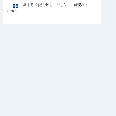
期末月的合法出逃：去过六一，就现在！
09
2026.06