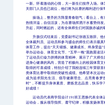
一新。怀着激动的心情，大一新生们按序入场。体
关部门人员也已就位，他们将为比赛的顺利进行保
操场上，整齐的方阵显青春朝气；看台上，有
热情洋溢，自信活泼，为在赛场挥洒汗水蓄势待发
升起，同时燃起的，还有全体师生们对国旗赤诚的
升旗仪式结束后，党委副书记张德玉致辞。他
全体裁判员、运动员和参与盛会的师生们表示最真
体育工作，提出“天天锻炼、健康成长、终身受益
举办运动会、体育文化节、“五早一晚”晨跑晨读
了运动员们奋力拼搏的体育精神、展示了广大师生
进身心健康的风尚，营造了积极向上的校园体育文
取得的可喜成绩，特别介绍了我校连续三年荣获首都
类体育比赛中取得的突破性成绩。他希望本次运动
成为追求阳光生活、倡导健康理念、点亮青春梦
时”，不断提升身体素质、磨炼意志品质，快乐学
好成绩！
运动员代表商学院会计
191
班王恩焕代表全体
运动会，服从领导指挥、遵守纪律，积极发扬体育