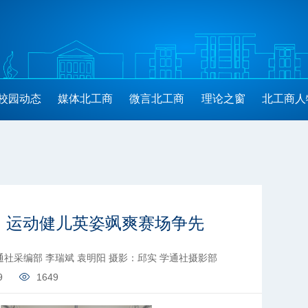
校园动态
媒体北工商
微言北工商
理论之窗
北工商人
幕，运动健儿英姿飒爽赛场争先
通社采编部 李瑞斌 袁明阳 摄影：邱实 学通社摄影部
9
1649