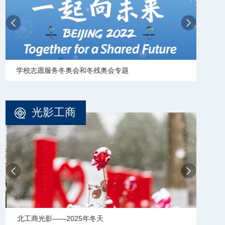
学校志愿服务冬奥会和冬残奥会专题
【审
光影工商
北工商光影——2025年冬天
北工