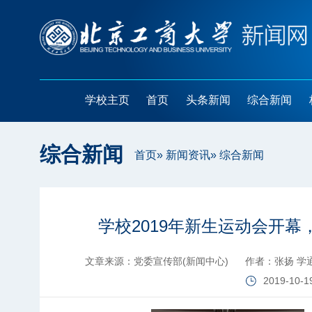
学校主页
首页
头条新闻
综合新闻
综合新闻
首页
»
新闻资讯
» 综合新闻
学校2019年新生运动会开
文章来源：党委宣传部(新闻中心)
作者：张扬 学
2019-10-1