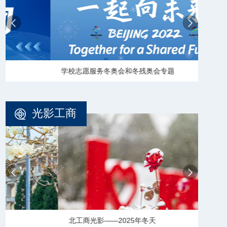
学校志愿服务冬奥会和冬残奥会专题
【审
光影工商
北工商光影——2025年冬天
北工