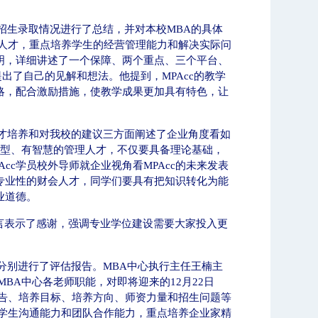
招生录取情况进行了总结，并对本校
MBA
的具体
人才，重点培养学生的经营管理能力和解决实际问
明，详细讲述了一个保障、两个重点、三个平台、
提出了自己的见解和想法。他提到，
MPAcc
的教学
略，配合激励措施，使教学成果更加具有特色，让
作
历年十大新闻
才培养和对我校的建议三方面阐述了企业角度看如
型、有智慧的管理人才，不仅要具备理论基础，
Acc
学员校外导师就企业视角看
MPAcc
的未来发表
专业性的财会人才，同学们要具有把知识转化为能
业道德。
言表示了感谢，强调专业学位建设需要大家投入更
分别进行了评估报告。
MBA
中心执行主任王楠主
MBA
中心各老师职能，对即将迎来的
12
月
22
日
告、培养目标、培养方向、师资力量和招生问题等
北工商光影——2026年春
学生沟通能力和团队合作能力，重点培养企业家精