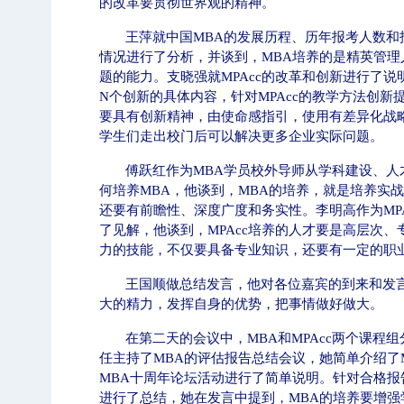
的改革要贯彻世界观的精神。
王萍就中国
MBA
的发展历程、历年报考人数和
情况进行了分析，并谈到，
MBA
培养的是精英管理
题的能力。支晓强就
MPAcc
的改革和创新进行了说
N
个创新的具体内容，针对
MPAcc
的教学方法创新
要具有创新精神，由使命感指引，使用有差异化战
题
【审核评估】新一轮本科教育教学审核评估工
学生们走出校门后可以解决更多企业实际问题。
傅跃红作为
MBA
学员校外导师从学科建设、人
何培养
MBA
，他谈到，
MBA
的培养，就是培养实战
还要有前瞻性、深度广度和务实性。李明高作为
MP
了见解，他谈到，
MPAcc
培养的人才要是高层次、
力的技能，不仅要具备专业知识，还要有一定的职
王国顺做总结发言，他对各位嘉宾的到来和发
大的精力，发挥自身的优势，把事情做好做大。
在第二天的会议中，
MBA
和
MPAcc
两个课程组
任主持了
MBA
的评估报告总结会议，她简单介绍了
MBA
十周年论坛活动进行了简单说明。针对合格报
北工商光影——2026年北工商的夏
进行了总结，她在发言中提到，
MBA
的培养要增强