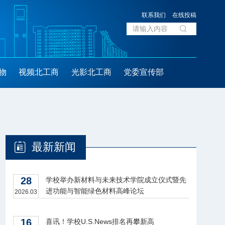
联系我们
在线投稿
物
视频北工商
光影北工商
党委宣传部
最新新闻
28
学校举办新材料与未来技术学院成立仪式暨先
进功能与智能绿色材料高峰论坛
2026.03
16
喜讯！学校U.S.News排名再攀新高