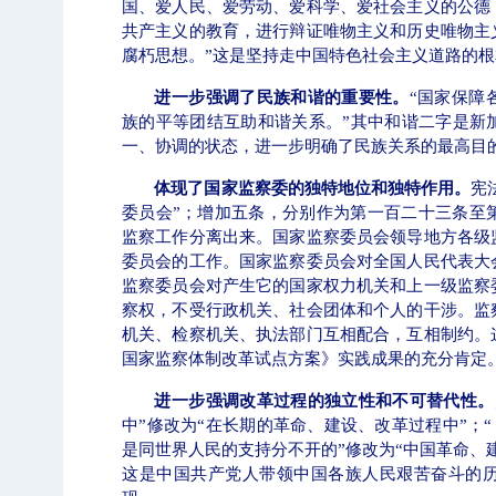
国、爱人民、爱劳动、爱科学、爱社会主义的公德
共产主义的教育，进行辩证唯物主义和历史唯物主
腐朽思想。”这是坚持走中国特色社会主义道路的
进一步强调了民族和谐的重要性。
“国家保障
族的平等团结互助和谐关系。”其中和谐二字是新
一、协调的状态，进一步明确了民族关系的最高目
体现了国家监察委的独特地位和独特作用。
宪
委员会”；增加五条，分别作为第一百二十三条至
监察工作分离出来。国家监察委员会领导地方各级
委员会的工作。国家监察委员会对全国人民代表大
监察委员会对产生它的国家权力机关和上一级监察
察权，不受行政机关、社会团体和个人的干涉。监
机关、检察机关、执法部门互相配合，互相制约。
国家监察体制改革试点方案》实践成果的充分肯定
进一步强调改革过程的独立性和不可替代性。
中”修改为“在长期的革命、建设、改革过程中”；
是同世界人民的支持分不开的”修改为“中国革命、
这是中国共产党人带领中国各族人民艰苦奋斗的