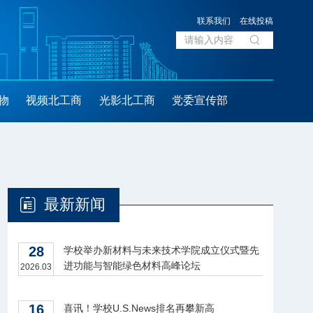
联系我们
在线投稿
物
视频北工商
光影北工商
党委宣传部
最新新闻
28
学校举办新材料与未来技术学院成立仪式暨先
进功能与智能绿色材料高峰论坛
2026.03
16
喜讯！学校U.S.News排名再攀新高