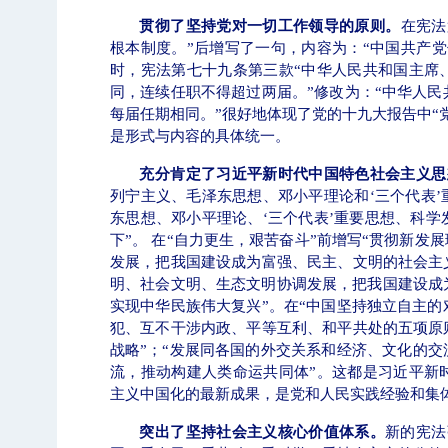
贯彻了坚持党对一切工作领导的原则。
在宪法
根本制度。”后增写了一句，内容为：“中国共产
时，宪法第七十九条第三款“中华人民共和国主席
同，连续任职不得超过两届。”修改为：“中华人
每届任期相同。”很好地体现了党的十九大报告中“
是形式与内容的具体统一。
充分肯定了习近平新时代中国特色社会主义思
列宁主义、毛泽东思想、邓小平理论和‘三个代表’
东思想、邓小平理论、‘三个代表’重要思想、科
下”。 在“自力更生，艰苦奋斗”前增写“贯彻新发
发展，把我国建设成为富强、民主、文明的社会主
明、社会文明、生态文明协调发展，把我国建设成
实现中华民族伟大复兴”。在“中国坚持独立自主
犯、互不干涉内政、平等互利、和平共处的五项原
战略”；“发展同各国的外交关系和经济、文化的交
流，推动构建人类命运共同体”。这都是习近平新
主义中国化的最新成果，是党和人民实践经验和集
突出了坚持社会主义核心价值体系。
新的宪法