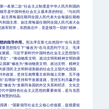
第一条第二款“社会主义制度是中华人民共和国的
党领导是中国特色社会主义最本质的特征。”与此同
、副主席每届任期同全国人民代表大会每届任期相
民共和国主席、副主席每届任期同全国人民代表大会
党政军民学，东西南北中，党是领导一切的”精神，
想的指导作用。
宪法序言第七自然段中“在马克思
重要思想指引下”修改为“在马克思列宁主义、毛泽
学发展观、习近平新时代中国特色社会主义思想指引
展理念”；“推动物质文明、政治文明和精神文明协调
义国家”修改为“推动物质文明、政治文明、精神文
为富强民主文明和谐美丽的社会主义现代化强国，
的对外政策，坚持互相尊重主权和领土完整、互不侵
则”后增加“坚持和平发展道路，坚持互利共赢开放
流”修改为“发展同各国的外交关系和经济、文化交
时代中国特色社会主义思想的重要体现，是马克思
体智慧的结晶。
强调：“国家倡导社会主义核心价值观，提倡爱祖