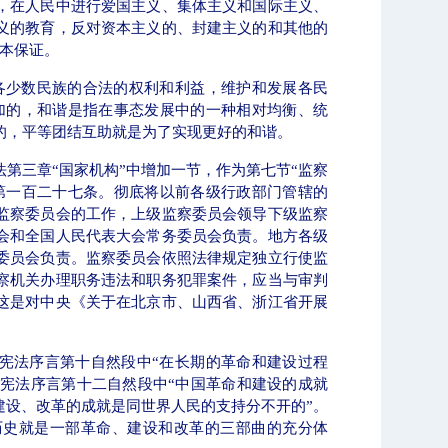
，在人民中进行爱国主义、集体主义和国际主义、
义的教育，反对资本主义的、封建主义的和其他的
根本保证。
各少数民族的合法的权利和利益，维护和发展各民
加的，和谐是指在事态发展中的一种相对均衡、统
的，平等团结互助就是为了实现更好的和谐。
法第三章“国家机构”中增加一节，作为第七节“监察
第一百二十七条。彻底将以前各级行政部门管辖的
监察委员会的工作，上级监察委员会领导下级监察
会和全国人民代表大会常务委员会负责。地方各级
委员会负责。监察委员会依照法律规定独立行使监
察机关办理职务违法和职务犯罪案件，应当与审判
这是对中央《关于在北京市、山西省、浙江省开展
。
宪法序言第十自然段中“在长期的革命和建设过程
“ 宪法序言第十二自然段中“中国革命和建设的成就
建设、改革的成就是同世界人民的支持分不开的”。
历史就是一部革命、建设和改革的三部曲的充分体