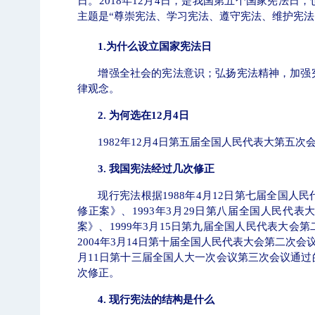
日
。
2018
年
12
月
4
日，是我国第五个国家宪法日，
主题是“尊崇宪法、学习宪法、遵守宪法、维护宪
1.
为什么设立国家宪法日
增强全社会的宪法意识；弘扬宪法精神，加强
律观念。
2.
为何选在
12
月
4
日
1982
年
12
月
4
日第五届全国人民代表大第五次
3. 我国
宪法经过几次修正
现行宪法根据
1988
年
4
月
12
日第七届全国人民
修正案》、
1993
年
3
月
29
日第八届全国人民代表
案》、
1999
年
3
月
15
日第九届全国人民代表大会第
2004
年
3
月
14
日第十届全国人民代表大会第二次会
月
11
日第十三届全国人大一次会议第三次会议通过
次修正。
4.
现行宪法的结构是什么