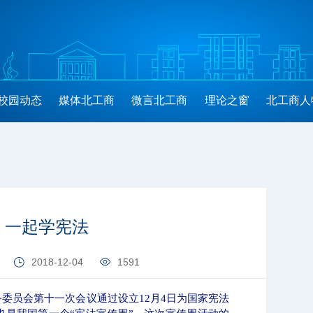
校园动态
媒体北工商
微言北工商
理论之窗
北工商人
，一起学宪法
2018-12-04
1591
务委员会第十一次会议通过设立
12
月
4
日
为
国家宪法