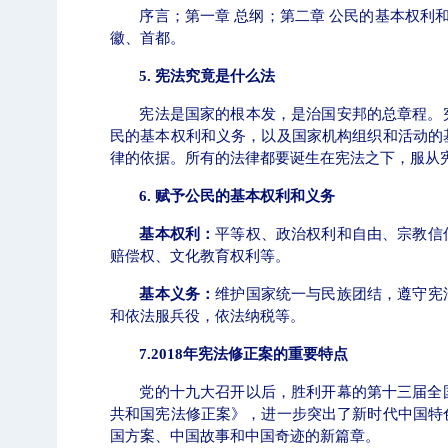
序言；第一章 总纲；第二章 公民的基本权利
徽、首都。
5.
宪法究竟是什么法
宪法是国家的根本发，是治国安邦的总章程。
民的基本权利和义务，以及国家机构组织和活动的
题
【审核评估】新一轮本科教育教学审核评估工
律的依据。所有的法律都要诞生在宪法之下，服从
6.
赋予公民的基本权利和义务
基本权利：
平等权、
政治权利和自由、
宗教信
赔偿权、文化教育权利等。
基本义务：
维护国家统一与民族团结，遵守宪
和依法服兵役，
依法纳税等
。
7.2018
年宪法修正案的重要特点
党的十九大召开以后，胜利开幕的第十三届全
共和国宪法修正案》，进一步突出了新时代中国特
北工商光影——2026年北工商的夏
国方案、中国故事和中国奇迹的新篇章。