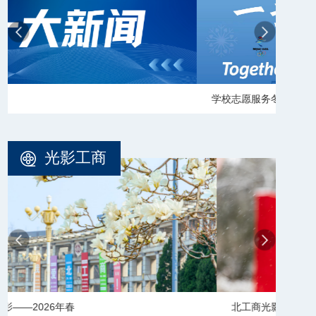
学校志愿服务冬奥会和冬残奥会专题
【审
光影工商
北工商光影——2025年冬天
北工