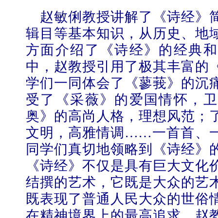
赵敏俐教授讲解了《诗经》
辑目等基本知识，从历史、地
方面介绍了《诗经》的经典和
中，赵教授引用了极其丰富的
学校志愿服务冬奥会和冬残奥会专题
学们一同体会了《蓼莪》的沉
受了《采薇》的爱国情怀，卫
奥》的高尚人格，理想风范；
文明，高雅情调……一首首、
同学们真切地领略到《诗经》
《诗经》不仅是具有巨大文化
结撰的艺术，它既是大众的艺
既表现了普通人民大众的世俗
在精神境界上的最高追求。赵
北工商光影——2025年冬天