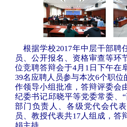
根据学校
2017
年中层干部聘
员、公开报名、资格审查等环
位竞聘答辩会于
4
月
1
日下午在
39
名应聘人员参与本次
6
个职位
作领导小组批准，答辩评委会
纪委书记邱晓平等党委常委、
“
部门负责人、各级党代会代表
员、教授代表共
17
人组成，答
娟主持。