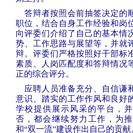
答辩者按照会前抽签决定的
职位，结合自身工作经验和岗
向评委们介绍了自己的基本情
势、工作思路与展望等，并就
【审核评估】新一轮本科教育教学审核评估工作
辩。评委们严格按照好干部标
素质、人岗匹配度和答辩情况
正的综合评分。
应聘人员准备充分、自信谦
意识、踏实的工作作风和良好
学校提供展示风采的平台，并
否，都会继续努力工作，为
和
“
双一流
”
建设作出自己的贡献
北工商光影——2026年北工商的夏