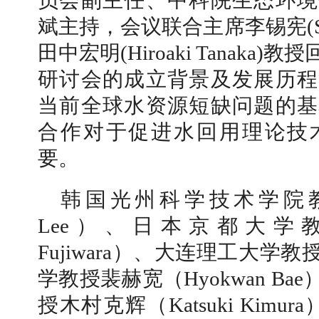
员会副主任、中科院生态环境
斌主持，会议联合主席李锡宪(Seoc
田中宏明(Hiroaki Tanak
研讨会的成立背景及发展历程
当前全球水资源短缺问题的基
合作对于促进水回用理论技
要。
韩国光州科学技术学院教授
Lee）、日本京都大学教
Fujiwara）、大连理工大学
学教授裴赫宽（Hyokwan B
授木村克辉（Katsuki Kim