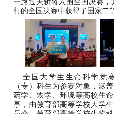
一路过关斩将入围全国决赛，并
行的全国决赛中获得了国家二
学校志愿服务冬奥会和冬残奥会专题
全国大学生生命科学竞赛
（专）科生为参赛对象，涵盖
药学、农学、环境等高校生命
事，由教育部高等学校大学生
北工商光影——2025年冬天
员会、教育部高等学校生物科