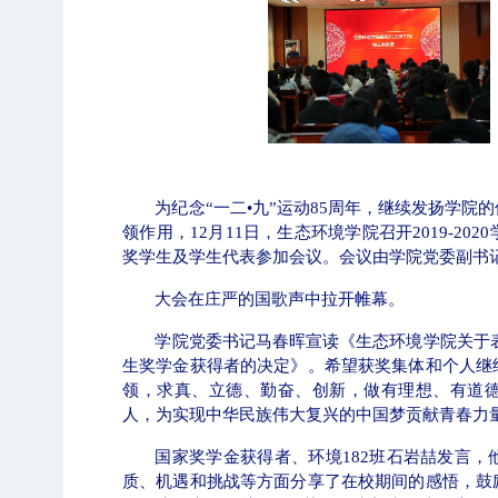
题
【审核评估】新一轮本科教育教学审核评估工
为纪念“一二•九”运动
85
周年，继续发扬学院的
领作用，
12
月
11
日，生态环境学院召开
2019-2020
奖学生及学生代表参加会议。会议由学院党委副书
大会在庄严的国歌声中拉开帷幕。
学院党委书记马春晖宣读《生态环境学院关于
生奖学金获得者的决定》。希望获奖集体和个人继
领，求真、立德、勤奋、创新，做有理想、有道
人，为实现中华民族伟大复兴的中国梦贡献青春力
国家奖学金获得者、环境
182班
石岩喆发言，
质、机遇和挑战等方面分享了在校期间的感悟，鼓
北工商光影——2026年北工商的夏