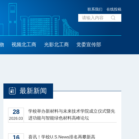
联系我们
在线投稿
物
视频北工商
光影北工商
党委宣传部
最新新闻
28
学校举办新材料与未来技术学院成立仪式暨先
进功能与智能绿色材料高峰论坛
2026.03
16
喜讯！学校U.S.News排名再攀新高