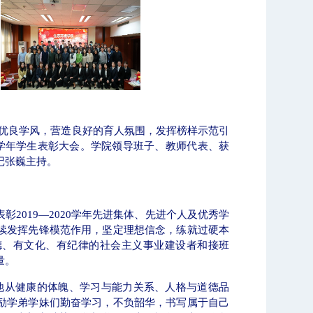
作
历年十大新闻
优良学风，营造良好的育人氛围，发挥榜样示范引
学年学生表彰大会。学院领导班子、教师代表、获
记张巍主持。
表彰
2019—2020
学年先进集体、先进个人及优秀学
续发挥先锋模范作用，坚定理想信念，练就过硬本
德、有文化、有纪律的社会主义事业建设者和接班
量。
他从健康的体魄、学习与能力关系、人格与道德品
励学弟学妹们勤奋学习，不负韶华，书写属于自己
北工商光影——2026年春