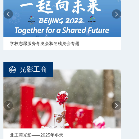
学校志愿服务冬奥会和冬残奥会专题
【审
光影工商
北工商光影——2025年冬天
北工